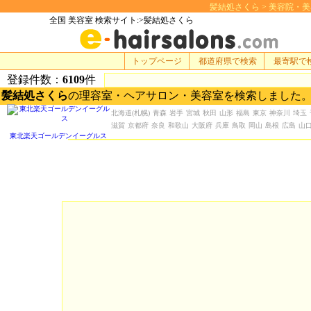
髪結処さくら > 美容院・美容室 
全国 美容室 検索サイト:>髪結処さくら
トップページ
都道府県で検索
最寄駅で
登録件数：
6109
件
髪結処さくら
の理容室・ヘアサロン・美容室を検索しました
北海道
(札幌)
青森
岩手
宮城
秋田
山形
福島
東京
神奈川
埼玉
滋賀
京都府
奈良
和歌山
大阪府
兵庫
鳥取
岡山
島根
広島
山
東北楽天ゴールデンイーグルス