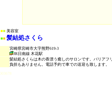
■
■
美容室
髪結処さくら
■
■
宮崎県宮崎市大字熊野619-3
JR日南線 木花駅
髪結処さくらは木の香漂う癒しのサロンです。バリアフ
負担もありません。電話予約で車での送迎も致します。
003678