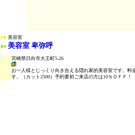
■
■
美容室
美容室 卑弥呼
■
■
宮崎県日向市大王町5-26
お一人様とじっくり向き合える隠れ家的美容室です。料
す。（カット2500）予約要初ご来店の方は10％ＯＦＦ！
003501