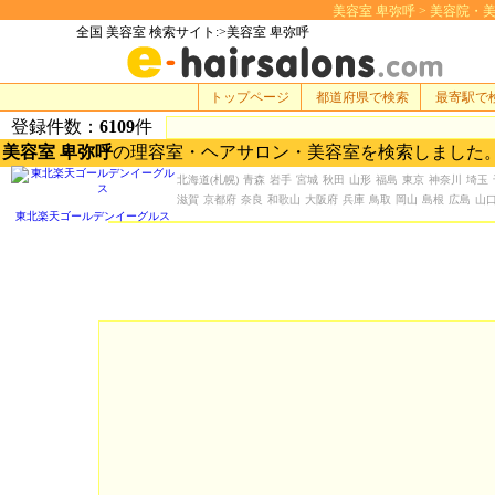
美容室 卑弥呼 > 美容院・美容室
全国 美容室 検索サイト:>美容室 卑弥呼
トップページ
都道府県で検索
最寄駅で
登録件数：
6109
件
美容室 卑弥呼
の理容室・ヘアサロン・美容室を検索しました
北海道
(札幌)
青森
岩手
宮城
秋田
山形
福島
東京
神奈川
埼玉
滋賀
京都府
奈良
和歌山
大阪府
兵庫
鳥取
岡山
島根
広島
山
東北楽天ゴールデンイーグルス