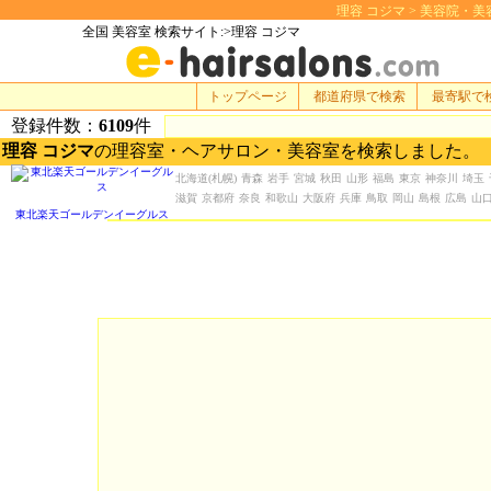
理容 コジマ > 美容院・美容室
全国 美容室 検索サイト:>理容 コジマ
トップページ
都道府県で検索
最寄駅で
登録件数：
6109
件
理容 コジマ
の理容室・ヘアサロン・美容室を検索しました。
北海道
(札幌)
青森
岩手
宮城
秋田
山形
福島
東京
神奈川
埼玉
滋賀
京都府
奈良
和歌山
大阪府
兵庫
鳥取
岡山
島根
広島
山
東北楽天ゴールデンイーグルス