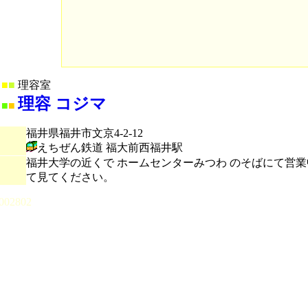
■
■
理容室
理容 コジマ
■
■
福井県福井市文京4-2-12
えちぜん鉄道 福大前西福井駅
福井大学の近くで ホームセンターみつわ のそばにて営業
て見てください。
002802