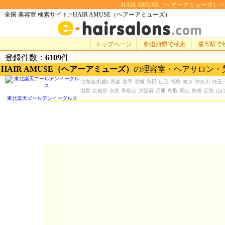
HAIR AMUSE（ヘアーアミューズ） > 美
全国 美容室 検索サイト:>HAIR AMUSE（ヘアーアミューズ）
トップページ
都道府県で検索
最寄駅で
登録件数：
6109
件
HAIR AMUSE（ヘアーアミューズ）
の理容室・ヘアサロン・
北海道
(札幌)
青森
岩手
宮城
秋田
山形
福島
東京
神奈川
埼玉
滋賀
京都府
奈良
和歌山
大阪府
兵庫
鳥取
岡山
島根
広島
山
東北楽天ゴールデンイーグルス