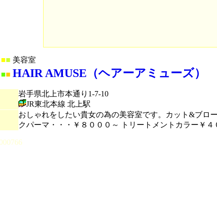
■
■
美容室
HAIR AMUSE（ヘアーアミューズ）
■
■
岩手県北上市本通り1-7-10
JR東北本線 北上駅
おしゃれをしたい貴女の為の美容室です。カット&ブロ
クパーマ・・・￥８０００～ トリートメントカラー￥４
000766