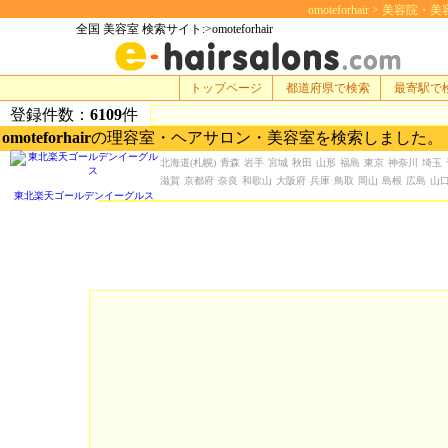
omoteforhair > 美容院・
全国 美容室 検索サイト:>omoteforhair
トップページ
都道府県で検索
最寄駅で
登録件数：
6109
件
omoteforhair
の理容室・ヘアサロン・美容室を検索しました。
北海道
(札幌)
青森
岩手
宮城
秋田
山形
福島
東京
神奈川
埼玉
滋賀
京都府
奈良
和歌山
大阪府
兵庫
鳥取
岡山
島根
広島
山
東北楽天ゴールデンイーグルス