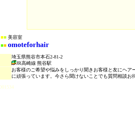
■
■
美容室
omoteforhair
■
■
埼玉県熊谷市本石2-81-2
JR高崎線 熊谷駅
お客様のご希望や悩みをしっかり聞きお客様と友にヘア
に頑張っています。今さら聞けないことでも質問相談お
001534