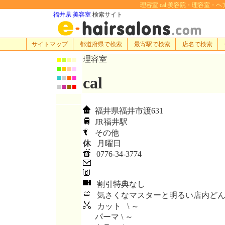
理容室 cal:美容院・理容室・ヘアサロ
福井県 美容室
検索サイト
サイトマップ
都道府県で検索
最寄駅で検索
店名で検索
理容室
■
■
■
■
■
■
■
■
■
■
■
■
cal
■
■
■
■
福井県福井市渡631
JR福井駅
その他
休
月曜日
0776-34-3774
割引特典なし
気さくなマスターと明るい店内どん
カット \ ～
パーマ \ ～