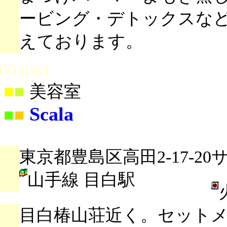
ービング・デトックスな
えております。
004061
■
■
美容室
Scala
■
■
東京都豊島区高田2-17-2
山手線 目白駅
目白椿山荘近く。セット