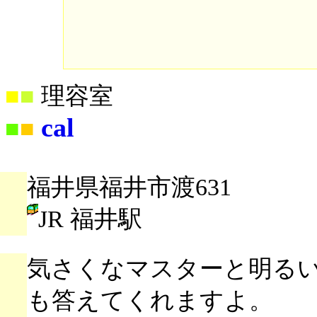
■
■
理容室
cal
■
■
福井県福井市渡631
JR 福井駅
気さくなマスターと明る
も答えてくれますよ。