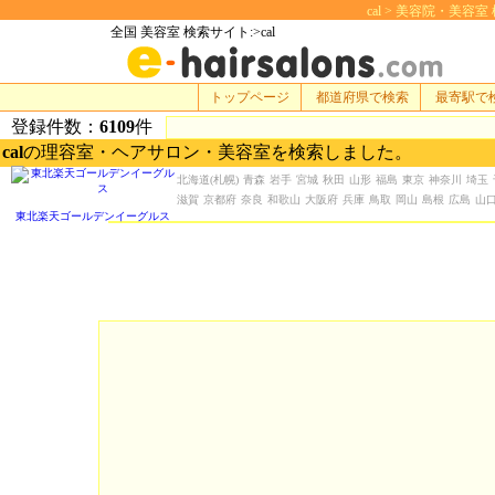
cal > 美容院・美容室 検
全国 美容室 検索サイト:>cal
トップページ
都道府県で検索
最寄駅で
登録件数：
6109
件
cal
の理容室・ヘアサロン・美容室を検索しました。
北海道
(札幌)
青森
岩手
宮城
秋田
山形
福島
東京
神奈川
埼玉
滋賀
京都府
奈良
和歌山
大阪府
兵庫
鳥取
岡山
島根
広島
山
東北楽天ゴールデンイーグルス