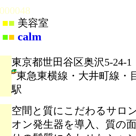
000048
■
■
美容室
calm
■
■
東京都世田谷区奥沢5-24-1
東急東横線・大井町線・
駅
空間と質にこだわるサロン
オン発生器を導入、質の