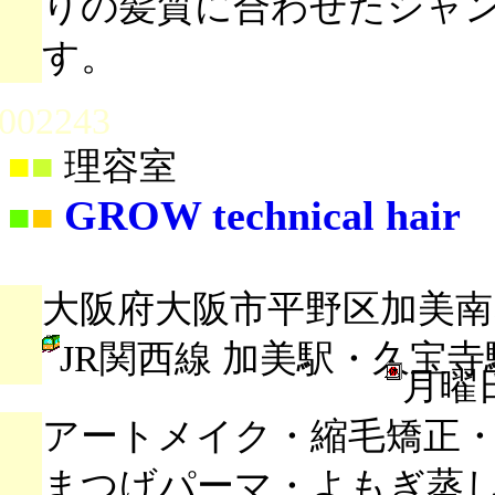
りの髪質に合わせたシャ
す。
002243
■
■
理容室
GROW technical hair
■
■
大阪府大阪市平野区加美南5-
JR関西線 加美駅・久宝寺
月曜
アートメイク・縮毛矯正・
まつげパーマ・よもぎ蒸