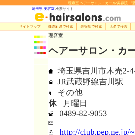
理容室 ヘアーサロン・カール:美容院・理容室・
埼玉県 美容室
検索サイト
サイトマップ
都道府県で検索
最寄駅で検索
店名で検索
理容室
■
■
■
■
■
■
■
■
■
■
■
■
ヘアーサロン・カ
■
■
■
■
埼玉県吉川市木売2-4-
JR武蔵野線吉川駅
その他
休
月曜日
0489-82-9053
http://club.pep.ne.jp