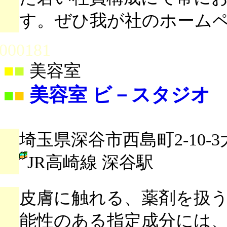
す。ぜひ我が社のホーム
000181
■
■
美容室
美容室 ビ－スタジオ
■
■
埼玉県深谷市西島町2-10-3
JR高崎線 深谷駅
皮膚に触れる、薬剤を扱
能性のある指定成分には