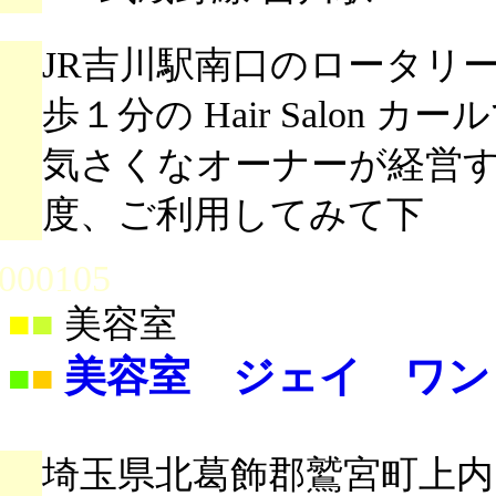
JR吉川駅南口のロータリ
歩１分の Hair Salon
気さくなオーナーが経営
度、ご利用してみて下
000105
■
■
美容室
美容室 ジェイ ワン
■
■
埼玉県北葛飾郡鷲宮町上内14