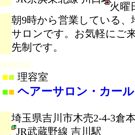
火曜
朝9時から営業している、
サロンです。お気軽にご
先制です。
000086
■
■
理容室
ヘアーサロン・カール
■
■
埼玉県吉川市木売2-4-3倉本
JR武蔵野線 吉川駅