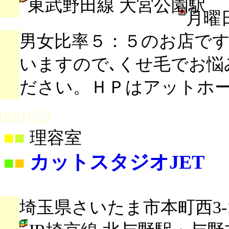
東武野田線 大宮公園駅
月曜
男女比率５：５のお店で
いますので､くせ毛でお悩
ださい。ＨＰはアットホ
000152
■
■
理容室
カットスタジオJET
■
■
埼玉県さいたま市本町西3-16