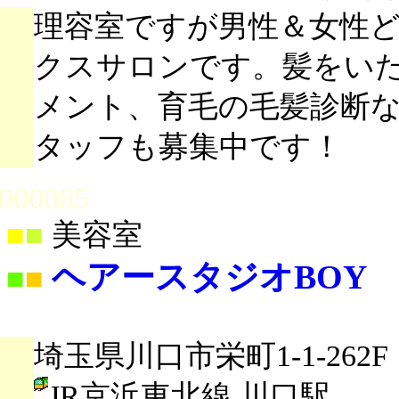
理容室ですが男性＆女性
クスサロンです。髪をい
メント、育毛の毛髪診断
タッフも募集中です！
000085
■
■
美容室
ヘアースタジオBOY
■
■
埼玉県川口市栄町1-1-262F
JR京浜東北線 川口駅