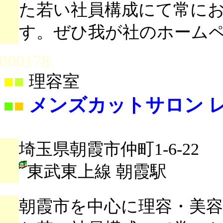
た若い社員構成にて常に
す。ぜひ我が社のホーム
000178
■
■
理容室
メンズカットサロン レ
■
■
埼玉県朝霞市仲町1-6-22
東武東上線 朝霞駅
朝霞市を中心に理容・美容