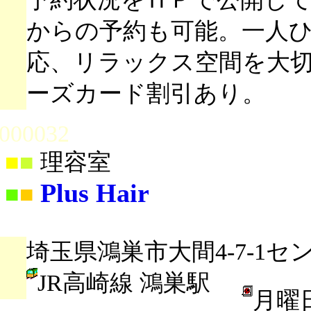
からの予約も可能。一人
応、リラックス空間を大
ーズカード割引あり。
000032
■
■
理容室
Plus Hair
■
■
埼玉県鴻巣市大間4-7-1セ
JR高崎線 鴻巣駅
月曜