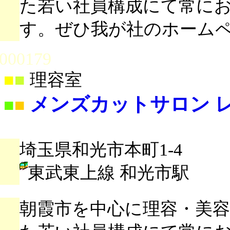
た若い社員構成にて常に
す。ぜひ我が社のホーム
000179
■
■
理容室
メンズカットサロン レ
■
■
埼玉県和光市本町1-4
東武東上線 和光市駅
朝霞市を中心に理容・美容