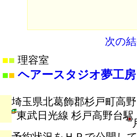
次の結
■
■
理容室
ヘアースタジオ夢工房
■
■
埼玉県北葛飾郡杉戸町高野台東
東武日光線 杉戸高野台駅
予約状況をＨＰで公開し