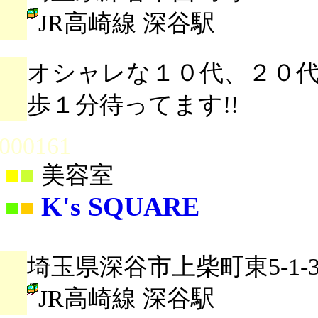
JR高崎線 深谷駅
オシャレな１０代、２０
歩１分待ってます!!
000161
■
■
美容室
K's SQUARE
■
■
埼玉県深谷市上柴町東5-1-3
JR高崎線 深谷駅