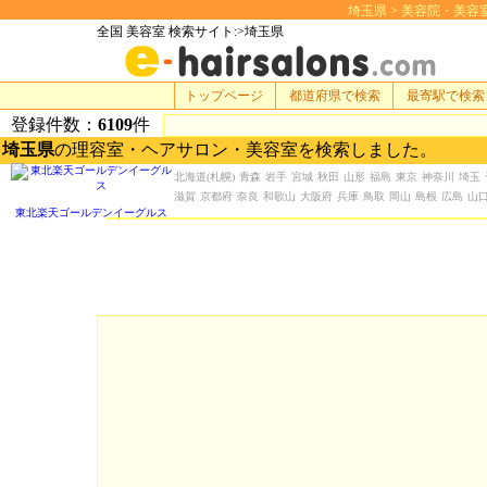
埼玉県 > 美容院・美容室 検
全国 美容室 検索サイト:>埼玉県
トップページ
都道府県で検索
最寄駅で検索
登録件数：
6109
件
埼玉県
の理容室・ヘアサロン・美容室を検索しました。
北海道
(札幌)
青森
岩手
宮城
秋田
山形
福島
東京
神奈川
埼玉
滋賀
京都府
奈良
和歌山
大阪府
兵庫
鳥取
岡山
島根
広島
山
東北楽天ゴールデンイーグルス