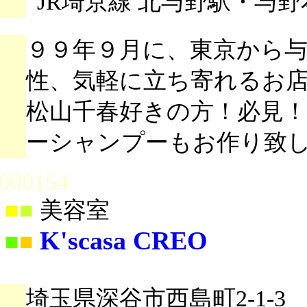
JR埼京線 北与野駅・与
９９年９月に、東京から
性、気軽に立ち寄れるお
松山千春好きの方！必見
ーシャンプーもお作り致
000154
■
■
美容室
K'scasa CREO
■
■
埼玉県深谷市西島町2-1-3