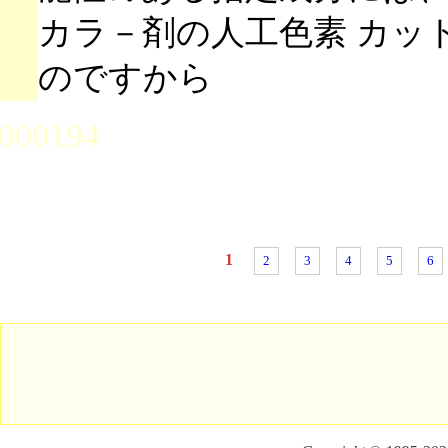
カラ－剤の人工色素 カッ
のですから
000194
1
2
3
4
5
6