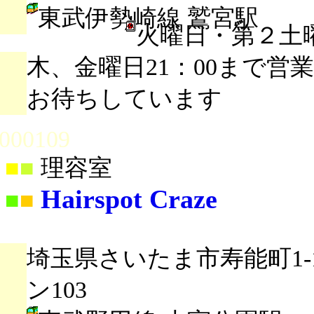
東武伊勢崎線 鷲宮駅
火曜日・第２土
木、金曜日21：00まで営業 
お待ちしています
000109
■
■
理容室
Hairspot Craze
■
■
埼玉県さいたま市寿能町1-
ン103