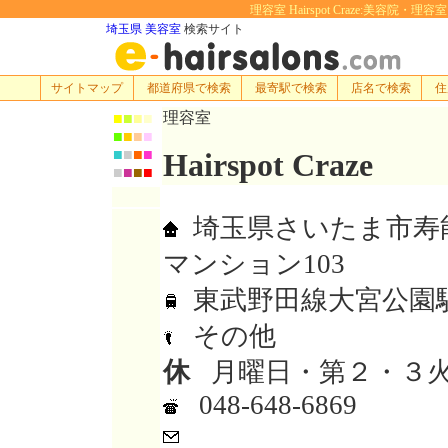
理容室 Hairspot Craze:美容院・理容
埼玉県 美容室
検索サイト
サイトマップ
都道府県で検索
最寄駅で検索
店名で検索
住
理容室
■
■
■
■
■
■
■
■
■
■
■
■
Hairspot Craze
■
■
■
■
埼玉県さいたま市寿能町
マンション103
東武野田線大宮公園
その他
休
月曜日・第２・３
048-648-6869