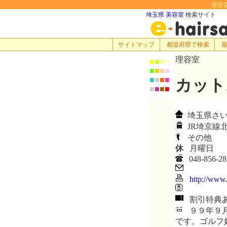
理容室
埼玉県 美容室
検索サイト
サイトマップ
都道府県で検索
理容室
■
■
■
■
■
■
■
■
■
■
■
■
カット
■
■
■
■
埼玉県さいた
JR埼京線
その他
休
月曜日
048-856-28
http://www
割引特典
９９年９月
です。ゴルフ