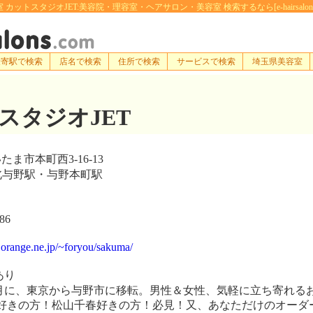
 カットスタジオJET:美容院・理容室・ヘアサロン・美容室 検索するなら[e-hairsalons.
最寄駅で検索
店名で検索
住所で検索
サービスで検索
埼玉県美容室
スタジオJET
ま市本町西3-16-13
北与野駅・与野本町駅
86
.orange.ne.jp/~foryou/sakuma/
あり
に、東京から与野市に移転。男性＆女性、気軽に立ち寄れる
好きの方！松山千春好きの方！必見！又、あなただけのオーダ