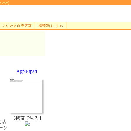
com]
さいたま市 美容室
携帯版はこちら
Apple ipad
【携帯で見る】
お店
ーシ