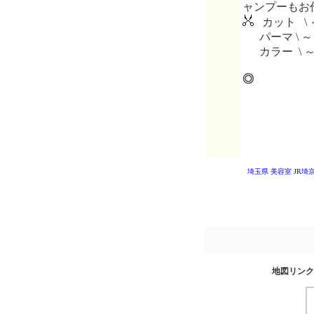
ャンプーもお
カット \ 
パーマ \ ～
カラー \ 
◎
埼玉県 美容室
JR埼
地図リンク