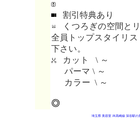
割引特典あり
くつろぎの空間とリ
全員トップスタイリス
下さい。
カット \ ～
パーマ \ ～
カラー \ ～
◎
埼玉県 美容室
JR高崎線 深谷駅の