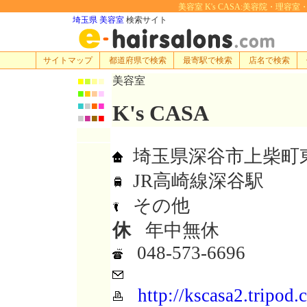
美容室 K's CASA:美容院・理容室・ヘ
埼玉県 美容室
検索サイト
サイトマップ
都道府県で検索
最寄駅で検索
店名で検索
美容室
■
■
■
■
■
■
■
■
■
■
■
■
K's CASA
■
■
■
■
埼玉県深谷市上柴町東4
JR高崎線深谷駅
その他
休
年中無休
048-573-6696
http://kscasa2.tripod.c