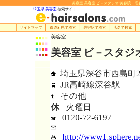
美容室 美容室 ビ－スタジオ:美容院・理容室・
埼玉県 美容室
検索サイト
サイトマップ
都道府県で検索
最寄駅で検索
店名で検索
美容室
■
■
■
■
■
■
■
■
■
■
■
■
美容室 ビ－スタジ
■
■
■
■
埼玉県深谷市西島町2-1
JR高崎線深谷駅
その他
休
火曜日
0120-72-6197
http://www1.sphere.ne