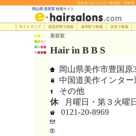
美容室 Hair in B B S:美容院・理容
岡山県 美容室
検索サイト
サイトマップ
都道府県で検索
最寄駅で検索
店名で検索
美容室
■
■
■
■
■
■
■
■
■
■
■
■
Hair in B B S
■
■
■
■
岡山県美作市豊国原31
中国道美作インター
その他
休
月曜日・第３火曜
0121-20-8969