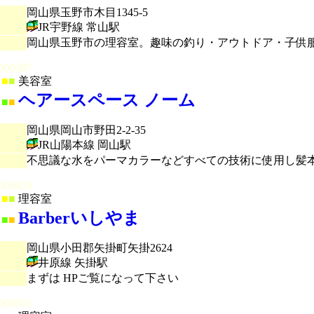
岡山県玉野市木目1345-5
JR宇野線 常山駅
岡山県玉野市の理容室。趣味の釣り・アウトドア・子供
000387
■
■
美容室
ヘアースペース ノーム
■
■
岡山県岡山市野田2-2-35
JR山陽本線 岡山駅
不思議な水をパーマカラーなどすべての技術に使用し髪
000455
■
■
理容室
Barberいしやま
■
■
岡山県小田郡矢掛町矢掛2624
井原線 矢掛駅
まずは HPご覧になって下さい
000501