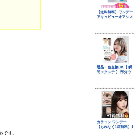
。
めです。