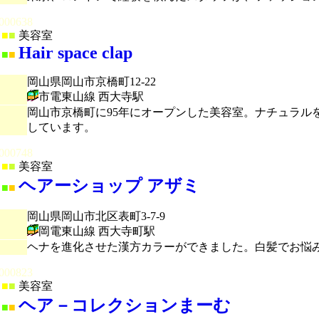
000638
■
■
美容室
Hair space clap
■
■
岡山県岡山市京橋町12-22
市電東山線 西大寺駅
岡山市京橋町に95年にオープンした美容室。ナチュラ
しています。
000748
■
■
美容室
ヘアーショップ アザミ
■
■
岡山県岡山市北区表町3-7-9
岡電東山線 西大寺町駅
ヘナを進化させた漢方カラーができました。白髪でお悩
000823
■
■
美容室
ヘア－コレクションまーむ
■
■