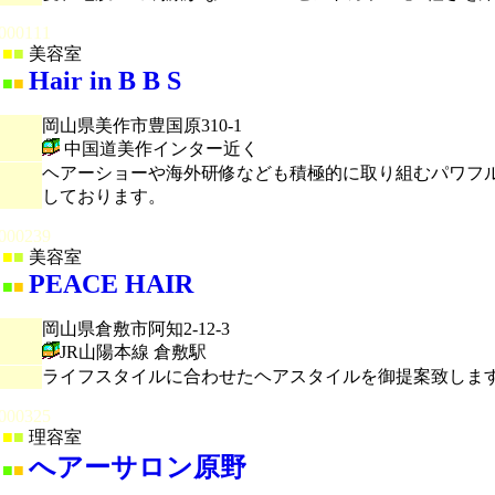
000111
■
■
美容室
Hair in B B S
■
■
岡山県美作市豊国原310-1
中国道美作インター近く
ヘアーショーや海外研修なども積極的に取り組むパワフ
しております。
000239
■
■
美容室
PEACE HAIR
■
■
岡山県倉敷市阿知2-12-3
JR山陽本線 倉敷駅
ライフスタイルに合わせたヘアスタイルを御提案致しま
000325
■
■
理容室
へアーサロン原野
■
■