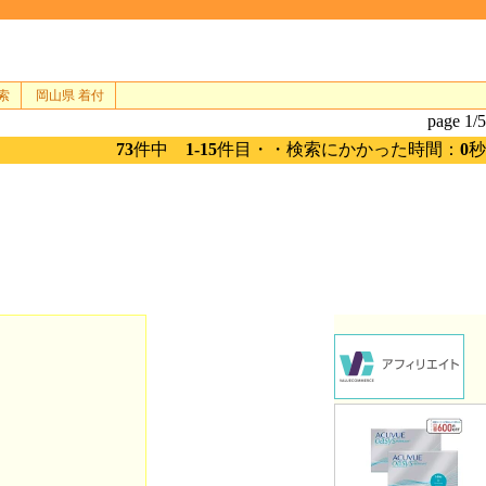
索
岡山県 着付
page 1/5
73
件中
1-15
件目・・検索にかかった時間：
0
秒