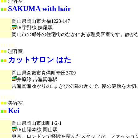
■
■
理容室
SAKUMA with hair
■
■
岡山県岡山市大福1223-147
JR宇野線 妹尾駅
岡山市の郊外の住宅街のなかにある理美容室です。静かなの
000508
■
■
理容室
カットサロン はた
■
■
岡山県倉敷市真備町箭田3709
井原線 吉備真備駅
吉備真備ゆかりの､まきび公園の近くで､ 髪の健康を大切に
000523
■
■
美容室
Kei
■
■
岡山県岡山市田町1-2-1
JR山陽本線 岡山駅
東京、ロンドンで経験を積んだスタッフが、ファッショ