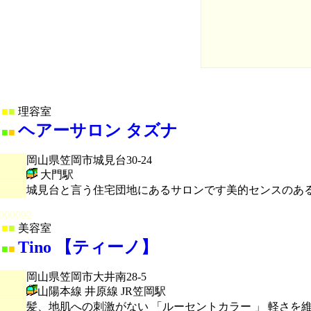
■
■
理容室
ヘアーサロン タズナ
■
■
岡山県笠岡市城見台30-24
大門駅
城見台と言う住宅団地にあるサロンです美的センスのあ
000092
■
■
美容室
Tino 【ティーノ】
■
■
岡山県笠岡市大井南28-5
山陽本線 井原線 JR笠岡駅
髪、地肌への刺激がない 「ルーセントカラー 」 軽さを