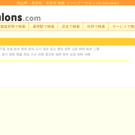
岡山県 > 美容院・美容室 検索 :イーヘアーサロンズ[e-hairsalons]
都道府県で検索
最寄駅で検索
店名で検索
住所で検索
サービスで検
千葉
茨城
栃木
群馬
新潟
石川
福井
富山
愛知
長野
山梨
静岡
岐阜
三重
口
香川
徳島
愛媛
高知
大分
宮崎
鹿児島
福岡
熊本
佐賀
長崎
沖縄