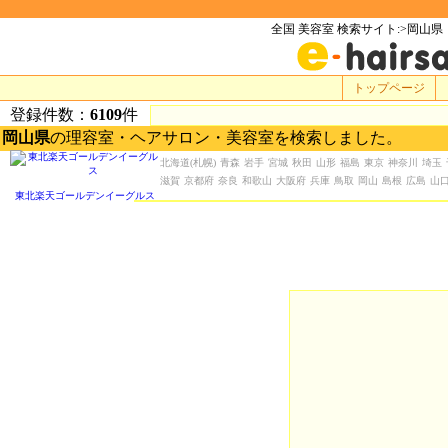
全国 美容室 検索サイト:>岡山県
トップページ
登録件数：
6109
件
岡山県
の理容室・ヘアサロン・美容室を検索しました。
北海道
(札幌)
青森
岩手
宮城
秋田
山形
福島
東京
神奈川
埼玉
滋賀
京都府
奈良
和歌山
大阪府
兵庫
鳥取
岡山
島根
広島
山
東北楽天ゴールデンイーグルス