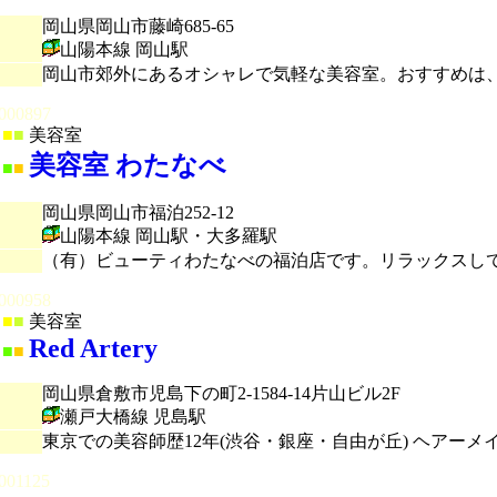
岡山県岡山市藤崎685-65
山陽本線 岡山駅
岡山市郊外にあるオシャレで気軽な美容室。おすすめは
000897
■
■
美容室
美容室 わたなべ
■
■
岡山県岡山市福泊252-12
山陽本線 岡山駅・大多羅駅
（有）ビューティわたなべの福泊店です。リラックスし
000958
■
■
美容室
Red Artery
■
■
岡山県倉敷市児島下の町2-1584-14片山ビル2F
瀬戸大橋線 児島駅
東京での美容師歴12年(渋谷・銀座・自由が丘) ヘアー
001125