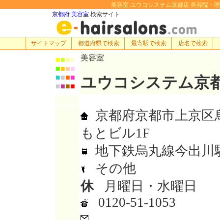
美容室 ユウコシステム京都店:美容院・理容室・
京都府 美容室
検索サイト
サイトマップ
都道府県で検索
最寄駅で検索
店名で検索
美容室
■
■
■
■
■
■
■
■
■
■
■
■
ユウコシステム京
■
■
■
■
京都府京都市上京区
もとビル1F
地下鉄烏丸線今出川
その他
休
月曜日・水曜日
0120-51-1053