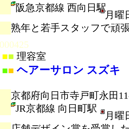
阪急京都線 西向日駅
月曜
熟年と若手スタッフで頑
000425
■
■
理容室
ヘアーサロン スズキ
■
■
京都府向日市寺戸町永田11-
JR京都線 向日町駅
月曜
店舗デザイン賞を受賞し