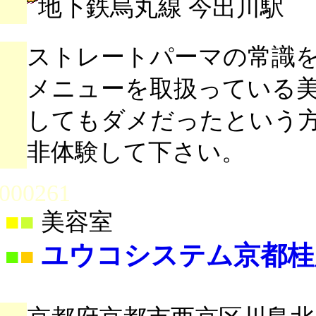
地下鉄烏丸線 今出川駅
ストレートパーマの常識
メニューを取扱っている
してもダメだったという
非体験して下さい。
000261
■
■
美容室
ユウコシステム京都桂
■
■