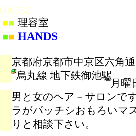
000532
■
■
理容室
HANDS
■
■
京都府京都市中京区六角通
烏丸線 地下鉄御池駅
月曜
男と女のヘア－サロンで
ラがパッチシおもろいマ
りと相談下さい。