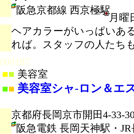
阪急京都線 西京極駅
月曜
ヘアカラーがいっぱいあ
れば。スタッフの人たち
000187
■
■
美容室
美容室シャ-ロン＆エ
■
■
京都府長岡京市開田4-33-3
阪急電鉄 長岡天神駅・J