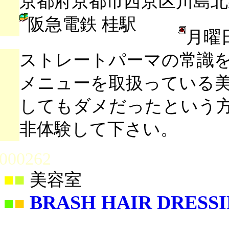
京都府京都市西京区川島北裏
阪急電鉄 桂駅
月曜
ストレートパーマの常識
メニューを取扱っている
してもダメだったという
非体験して下さい。
000262
■
■
美容室
BRASH HAIR DRESS
■
■