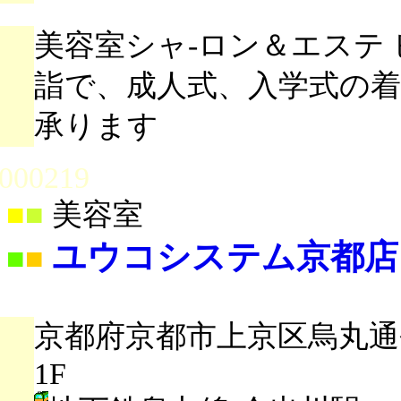
美容室シャ-ロン＆エステ
詣で、成人式、入学式の
承ります
000219
■
■
美容室
ユウコシステム京都店
■
■
京都府京都市上京区烏丸
1F