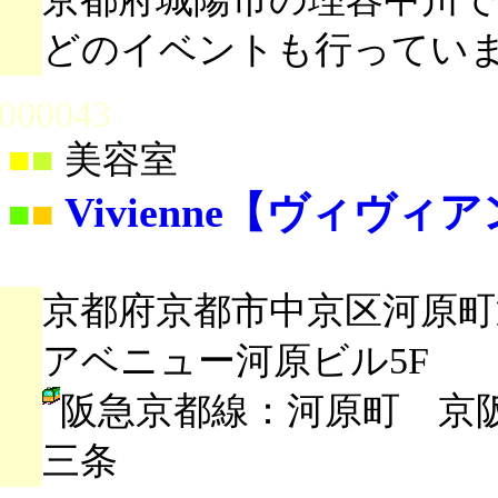
どのイベントも行ってい
000043
■
■
美容室
Vivienne【ヴィヴィ
■
■
京都府京都市中京区河原町
アベニュー河原ビル5F
阪急京都線：河原町 京
三条