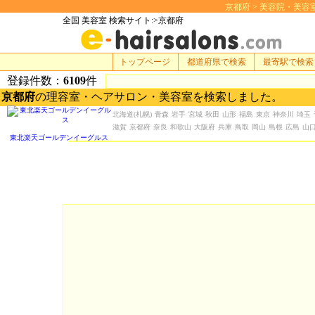
京都府 > 美容院・美容室 検
全国 美容室 検索サイト:>京都府
トップページ
都道府県で検索
最寄駅で検索
登録件数：
6109
件
京都府
の理容室・ヘアサロン・美容室を検索しました。
北海道
(札幌)
青森
岩手
宮城
秋田
山形
福島
東京
神奈川
埼玉
滋賀
京都府
奈良
和歌山
大阪府
兵庫
鳥取
岡山
島根
広島
山
東北楽天ゴールデンイーグルス