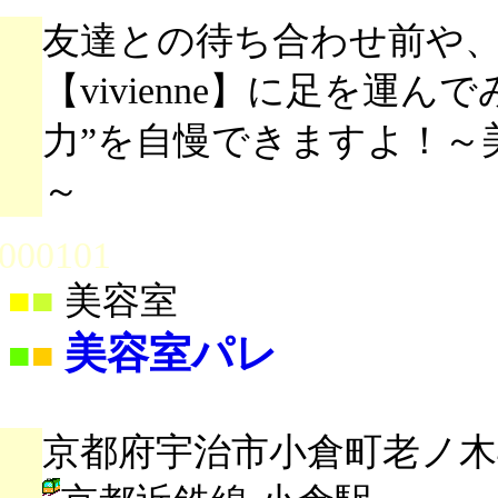
友達との待ち合わせ前や
【vivienne】に足を運
力”を自慢できますよ！～
～
000101
■
■
美容室
美容室パレ
■
■
京都府宇治市小倉町老ノ木4