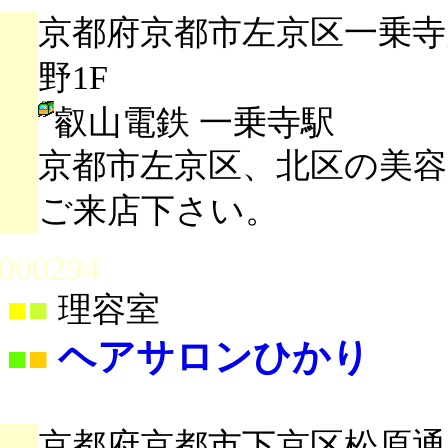
京都府京都市左京区一乗寺大
野1F
叡山電鉄 一乗寺駅
京都市左京区、北区の美
ご来店下さい。
000294
■
■
理容室
ヘアサロンひかり
■
■
京都府京都市下京区松原通