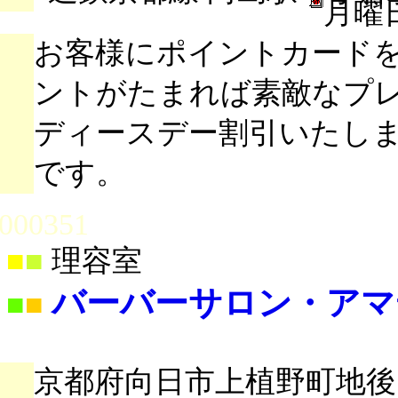
月曜
お客様にポイントカード
ントがたまれば素敵なプ
ディースデー割引いたし
です。
000351
■
■
理容室
バーバーサロン・アマ
■
■
京都府向日市上植野町地後10