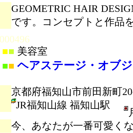
GEOMETRIC HAIR DE
です。コンセプトと作品
000496
■
■
美容室
ヘアステージ・オブジ
■
■
京都府福知山市前田新町20-
JR福知山線 福知山駅
今、あなたが一番可愛く