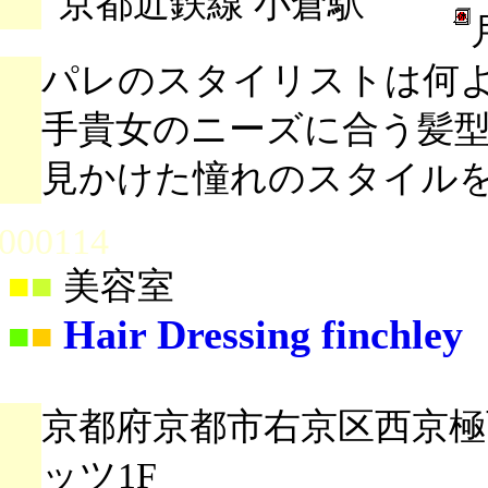
京都近鉄線 小倉駅
パレのスタイリストは何
手貴女のニーズに合う髪
見かけた憧れのスタイル
000114
■
■
美容室
Hair Dressing finchley
■
■
京都府京都市右京区西京極西
ッツ1F