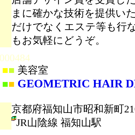
まに確かな技術を提供い
だけでなくエステ等も行
もお気軽にどうぞ。
000484
■
■
美容室
GEOMETRIC HAIR D
■
■
京都府福知山市昭和新町21
JR山陰線 福知山駅