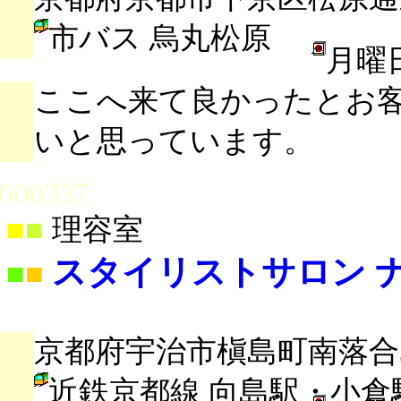
市バス 烏丸松原
月曜
ここへ来て良かったとお
いと思っています。
000337
■
■
理容室
スタイリストサロン 
■
■
京都府宇治市槇島町南落合3-
近鉄京都線 向島駅・小倉