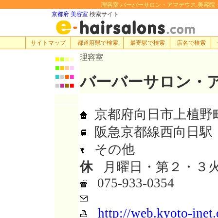
理容室 バーバーサロン・アマデウス:美容院・理容室
京都府 美容室
検索サイト
サイトマップ
都道府県で検索
最寄駅で検索
店名で検索
理容室
■
■
■
■
■
■
■
■
■
■
■
■
バーバーサロン・
■
■
■
■
京都府向日市上植野町地
阪急京都線西向日駅
その他
休
月曜日・第２・３
075-933-0354
http://web.kyoto-inet.