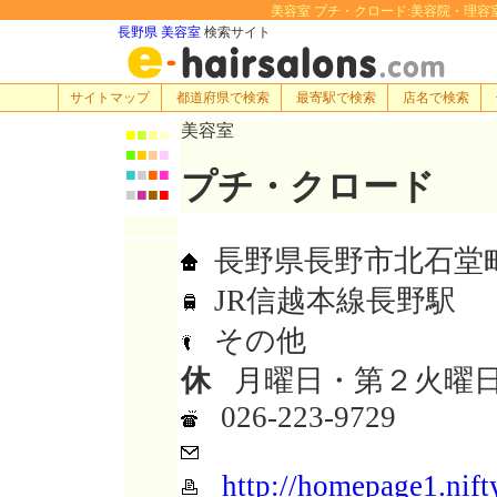
美容室 プチ・クロード:美容院・理容室・ヘア
長野県 美容室
検索サイト
サイトマップ
都道府県で検索
最寄駅で検索
店名で検索
美容室
■
■
■
■
■
■
■
■
■
■
■
■
プチ・クロード
■
■
■
■
長野県長野市北石堂町1
JR信越本線長野駅
その他
休
月曜日・第２火曜
026-223-9729
http://homepage1.nift