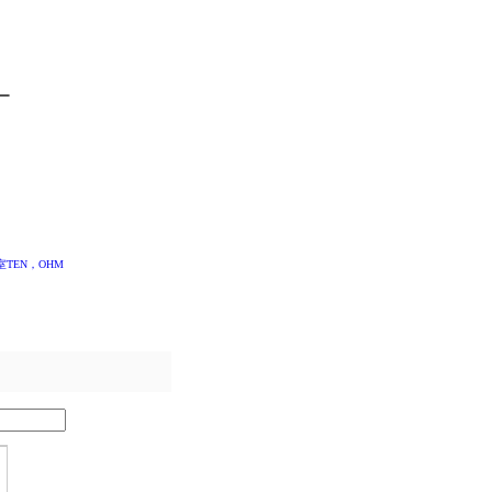
ー
室TEN，OHM