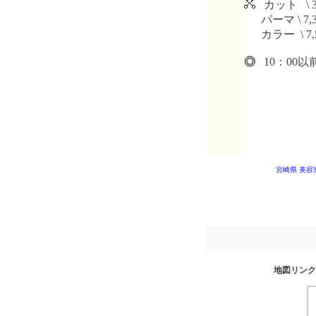
カット \ 3
パーマ \ 7,3
カラー \ 7,
◎
10：00以
宮崎県 美容
地図リンク