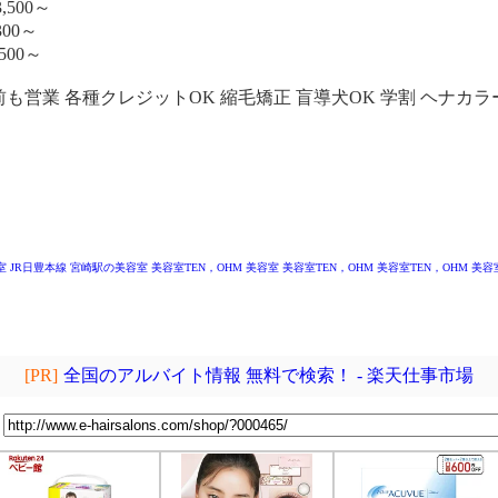
,500～
00～
500～
前も営業 各種クレジットOK 縮毛矯正 盲導犬OK 学割 ヘナカラ
室
JR日豊本線 宮崎駅の美容室
美容室TEN，OHM
美容室 美容室TEN，OHM
美容室TEN，OHM
美容
[PR]
全国のアルバイト情報 無料で検索！ - 楽天仕事市場