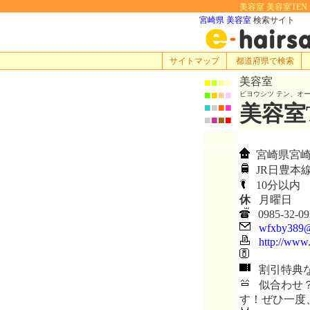
美容室 美容室TEN，
宮崎県 美容室
検索サイト
サイトマップ
都道府県で検索
美容室
■
■
■
■
■
■
■
■
ビヨウシツ テン、オ
美容室
■
■
■
■
■
■
■
■
宮崎県宮崎市
JR日豊本
10分以内
休
月曜日
0985-32-09
wfxby389@
http://www.
割引特典
似合わせ？
す！ぜひ一度