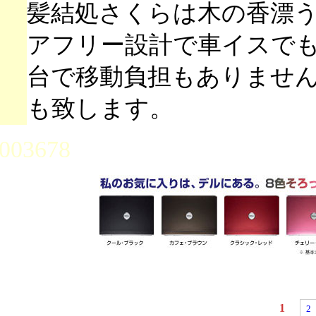
髪結処さくらは木の香漂
アフリー設計で車イスで
台で移動負担もありませ
も致します。
003678
1
2