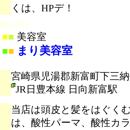
くは、HPデ！
001753
■
■
美容室
まり美容室
■
■
宮崎県児湯郡新富町下三納代2
JR日豊本線 日向新富駅
当店は頭皮と髪をはぐく
は、酸性パーマ、酸性カ