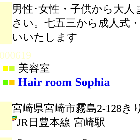
男性･女性・子供から大人
さい。七五三から成人式
いいたします
000619
■
■
美容室
Hair room Sophia
■
■
宮崎県宮崎市霧島2-128き
JR日豊本線 宮崎駅