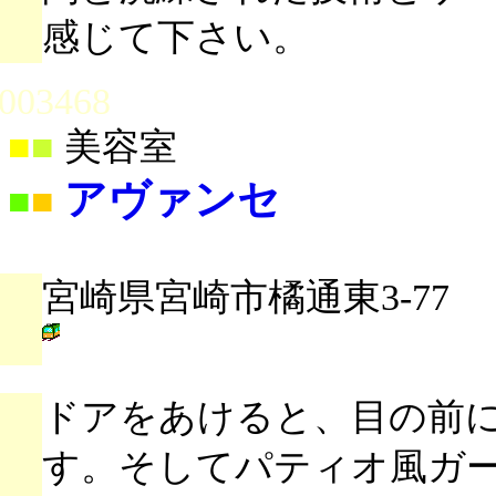
感じて下さい。
003468
■
■
美容室
アヴァンセ
■
■
宮崎県宮崎市橘通東3-77
ドアをあけると、目の前
す。そしてパティオ風ガ