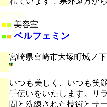
れています．県外遠方か
003396
■
■
美容室
ベルフェミン
■
■
宮崎県宮崎市大塚町城ノ下2
いつも美しく、いつも笑
手伝いをいたします。リ
間と洗練された技術とサ