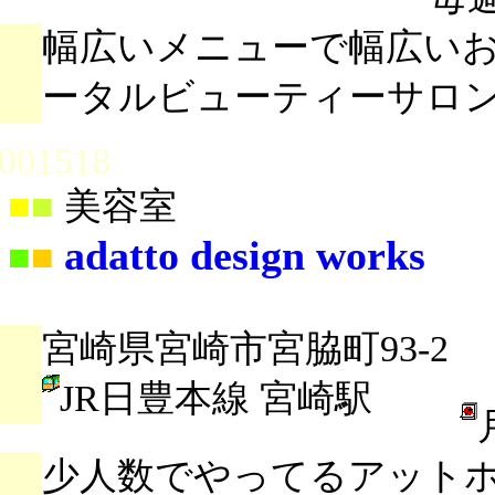
幅広いメニューで幅広い
ータルビューティーサロ
001518
■
■
美容室
adatto design works
■
■
宮崎県宮崎市宮脇町93-2
JR日豊本線 宮崎駅
少人数でやってるアット