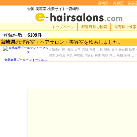
宮崎県 > 美容院・美容室 検
全国 美容室 検索サイト:>宮崎県
トップページ
都道府県で検索
最寄駅で検索
登録件数：
6109
件
宮崎県
の理容室・ヘアサロン・美容室を検索しました。
北海道
(札幌)
青森
岩手
宮城
秋田
山形
福島
東京
神奈川
埼玉
滋賀
京都府
奈良
和歌山
大阪府
兵庫
鳥取
岡山
島根
広島
山
東北楽天ゴールデンイーグルス