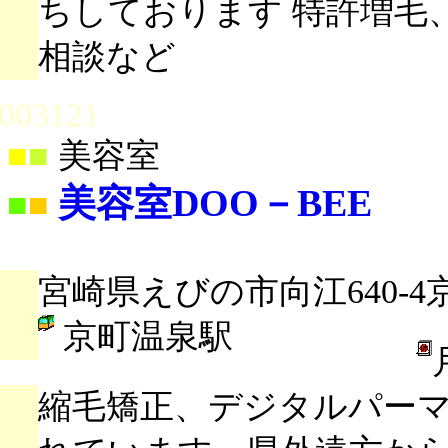
ちしております 特許増毛
相談など
003121
■
■
美容室
美容室DOO－BEE
■
■
宮崎県えびの市向江640-
京町温泉駅
縮毛矯正、デジタルパー