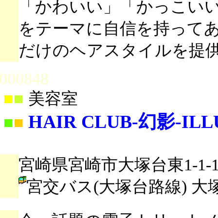
「かわいい」「かっこい
をテーマに自信を持って
だけのヘアスタイルを提
000848
■
■
美容室
HAIR CLUB-幻影-ILL
■
■
宮崎県宮崎市大塚台東1-1-
宮交バス(大塚台路線) 大