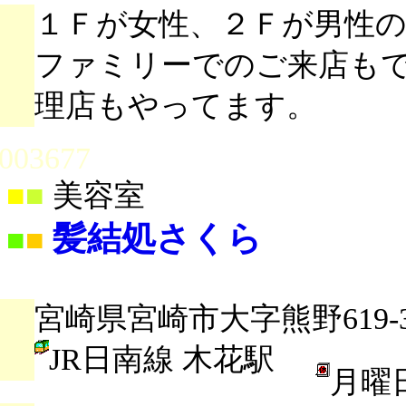
１Ｆが女性、２Ｆが男性
ファミリーでのご来店も
理店もやってます。
003677
■
■
美容室
髪結処さくら
■
■
宮崎県宮崎市大字熊野619-
JR日南線 木花駅
月曜