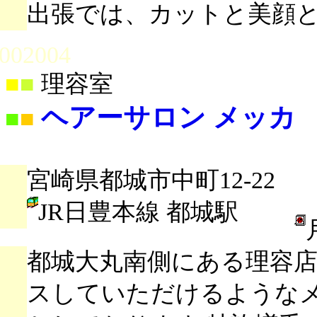
出張では、カットと美顔
002004
■
■
理容室
ヘアーサロン メッカ
■
■
宮崎県都城市中町12-22
JR日豊本線 都城駅
都城大丸南側にある理容
スしていただけるような