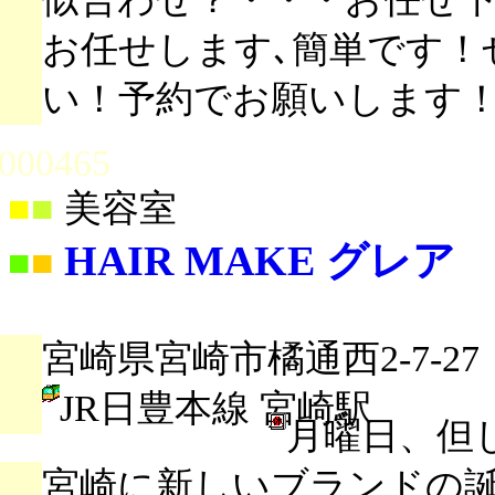
お任せします､簡単です！
い！予約でお願いします
000465
■
■
美容室
HAIR MAKE グレア
■
■
宮崎県宮崎市橘通西2-7-27
JR日豊本線 宮崎駅
月曜日、但
宮崎に新しいブランドの