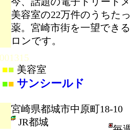
今、話題の電子トリート
美容室の22万件のうちた
薬。宮崎市街を一望でき
ロンです。
001315
■
■
美容室
サンシールド
■
■
宮崎県都城市中原町18-10
JR都城
毎