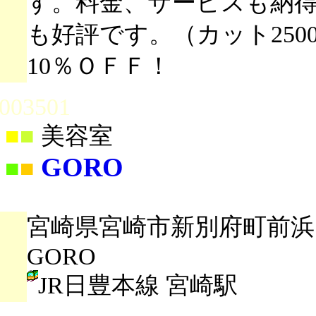
す。料金、サービスも納
も好評です。（カット25
10％ＯＦＦ！
003501
■
■
美容室
GORO
■
■
宮崎県宮崎市新別府町前浜14
GORO
JR日豊本線 宮崎駅