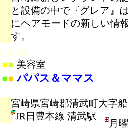
と設備の中で『グレア』
にヘアモードの新しい情
す。
000509
■
■
美容室
パパス＆ママス
■
■
宮崎県宮崎郡清武町大字船引
JR日豊本線 清武駅
月曜