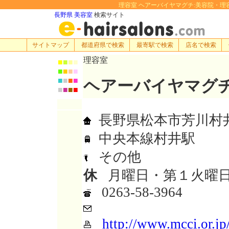
理容室 ヘアーバイヤマグチ:美容院・理容室・ヘ
長野県 美容室
検索サイト
サイトマップ
都道府県で検索
最寄駅で検索
店名で検索
理容室
■
■
■
■
■
■
■
■
■
■
■
■
ヘアーバイヤマグ
■
■
■
■
長野県松本市芳川村井
中央本線村井駅
その他
休
月曜日・第１火曜日
0263-58-3964
http://www.mcci.or.