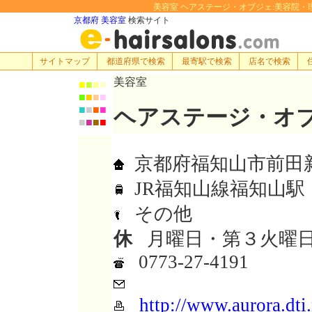
美容室 ヘアステージ・オブジェ:美容院・理容室・
京都府 美容室
検索サイト
サイトマップ
都道府県で検索
最寄駅で検索
店名で検索
美容室
■
■
■
■
■
■
■
■
■
■
■
■
ヘアステージ・オ
■
■
■
■
京都府福知山市前田新町
JR福知山線福知山駅
その他
休
月曜日・第３火曜
0773-27-4191
http://www.aurora.dti.