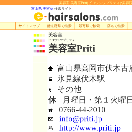
美容室 美容室Priti(ビヨウシツプリティ):美容院・
富山県 美容室
検索サイト
サイトマップ
都道府県で検索
最寄駅で検索
店名で検索
美容室
■
■
■
■
■
■
■
■
ビヨウシツプリティ
美容室Priti
■
■
■
■
■
■
■
■
富山県高岡市伏木古府2
氷見線伏木駅
その他
休
月曜日・第１火曜日
0766-44-2010
info@priti.jp
http://www.priti.jp