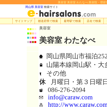
美容室 美容室 わたなべ:美容院・理容室・ヘ
岡山県 美容室
検索サイト
サイトマップ
都道府県で検索
最寄駅で検索
店名で検索
美容室
■
■
■
■
■
■
■
■
■
■
■
■
美容室 わたなべ
■
■
■
■
岡山県岡山市福泊252-
山陽本線岡山駅・大
その他
休
月曜日・第３日曜
086-276-2094
info@caraw.com
http://www.caraw.com