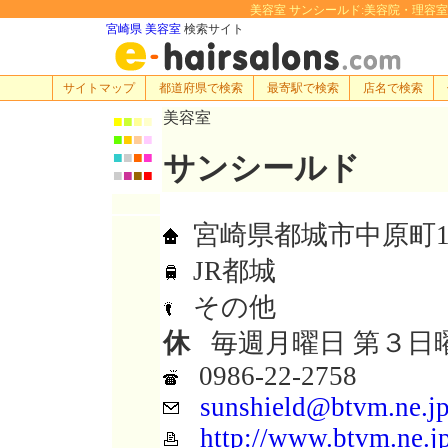
美容室 サンシールド:美容院・理容室・ヘア
宮崎県 美容室
検索サイト
サイトマップ
都道府県で検索
最寄駅で検索
店名で検索
美容室
■
■
■
■
■
■
■
■
■
■
■
■
サンシールド
■
■
■
■
宮崎県都城市中原町18
JR都城
その他
休
毎週月曜日 第３日
0986-22-2758
sunshield@btvm.ne.j
http://www.btvm.ne.jp