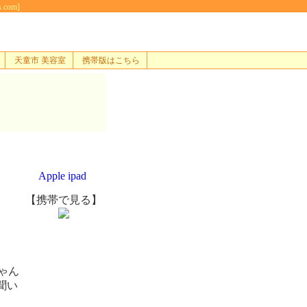
com]
天童市 美容室
携帯版はこちら
Apple ipad
【携帯で見る】
ゃん
聞い