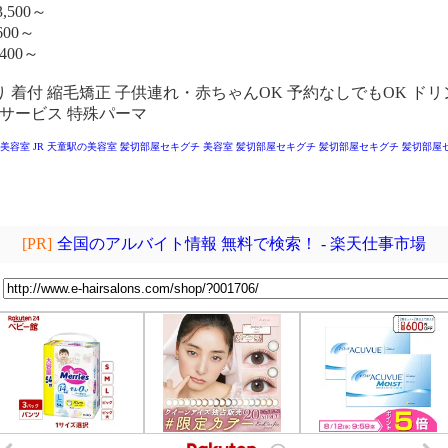
,500～
600～
400～
 着付 縮毛矯正 子供連れ・赤ちゃんOK 予約なしでもOK ドリ
張サービス 特殊パーマ
 美容室
JR 天童駅の美容室
髪切部屋セキグチ
美容室 髪切部屋セキグチ
髪切部屋セキグチ
髪切部屋
[PR]
全国のアルバイト情報 無料で検索！ - 楽天仕事市場