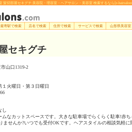
 髪切部屋セキグチ:美容院・理容室・ヘアサロン・美容室 検索するなら[e-hairsalons.
最寄駅で検索
店名で検索
住所で検索
サービスで検索
山形県美容室
屋セキグチ
山口1319-2
１火曜日・第３日曜日
66
なし
ムなカットスペースです。大きな駐車場でらくらく駐車!赤ち
りませんか?いつでも受付OKです。ヘアスタイルの相談気軽に