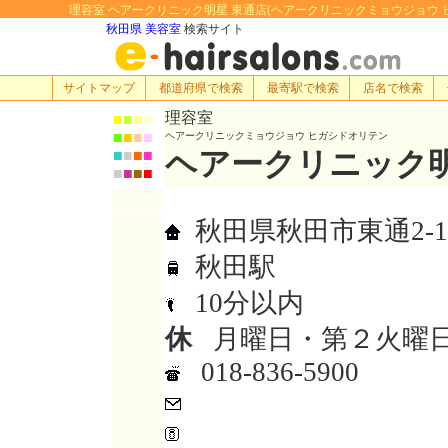
理容室 ヘアークリニック明星 東通店(ヘアークリニックミョウジョウ ヒガシド
秋田県 美容室
検索サイト
サイトマップ
都道府県で検索
最寄駅で検索
店名で検索
理容室
■
■
■
■
■
■
■
■
ヘアークリニックミョウジョウ ヒガシドオリテン
ヘアークリニック明
■
■
■
■
■
■
■
■
秋田県秋田市東通2-14
秋田駅
10分以内
休
月曜日・第２火曜日
018-836-5900