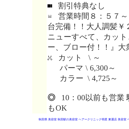
割引特典なし
営業時間８：５７～
台完備！！大人調髪￥
ニューすべて、カット
ー、ブロー付！！』大
カット \ ～
パーマ \ 6,300～
カラー \ 4,725～
◎
10：00以前も営業
もOK
秋田県 美容室
秋田駅の美容室
ヘアークリニック明星 東通店
美容室 