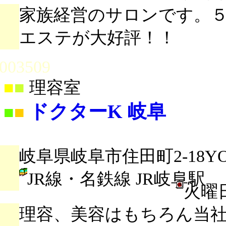
家族経営のサロンです。
エステが大好評！！
003509
■
■
理容室
ドクターK 岐阜
■
■
岐阜県岐阜市住田町2-18YO
JR線・名鉄線 JR岐阜駅
火曜
理容、美容はもちろん当