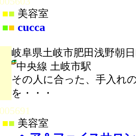
005603
■
■
美容室
cucca
■
■
岐阜県土岐市肥田浅野朝日町2
中央線 土岐市駅
その人に合った、手入れ
を・・・
005691
■
■
美容室