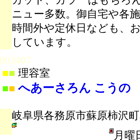
ニュー多数。御自宅や各
時間外や定休日なども、
しています。
003407
■
■
理容室
へあーさろん こうの
■
■
岐阜県各務原市蘇原柿沢町3-
月曜