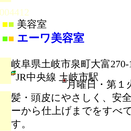
004412
■
■
美容室
エーワ美容室
■
■
岐阜県土岐市泉町大富270-1
JR中央線 土岐市駅
月曜日・第１
髪・頭皮にやさしく、安
ーから仕上げまでをすべ
す。