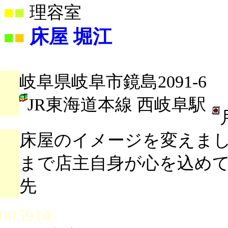
■
■
理容室
床屋 堀江
■
■
岐阜県岐阜市鏡島2091-6
JR東海道本線 西岐阜駅
床屋のイメージを変えま
まで店主自身が心を込め
先
005914