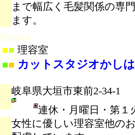
まで幅広く毛髪関係の専
ます。
003644
■
■
理容室
カットスタジオかしは
■
■
岐阜県大垣市東前2-34-1
連休・月曜日・第１
女性に優しい理容室他の