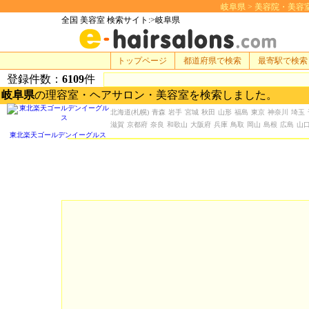
岐阜県 > 美容院・美容室 検
全国 美容室 検索サイト:>岐阜県
トップページ
都道府県で検索
最寄駅で検索
登録件数：
6109
件
岐阜県
の理容室・ヘアサロン・美容室を検索しました。
北海道
(札幌)
青森
岩手
宮城
秋田
山形
福島
東京
神奈川
埼玉
滋賀
京都府
奈良
和歌山
大阪府
兵庫
鳥取
岡山
島根
広島
山
東北楽天ゴールデンイーグルス