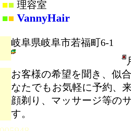
■
■
理容室
VannyHair
■
■
岐阜県岐阜市若福町6-1
お客様の希望を聞き、似
なたでもお気軽に予約、
顔剃り、マッサージ等の
す。
005948