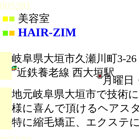
005281
■
■
美容室
HAIR-ZIM
■
■
岐阜県大垣市久瀬川町3-26
近鉄養老線 西大垣駅
月曜日
地元岐阜県大垣市で技術
様に喜んで頂けるヘアス
特に縮毛矯正、エクステ