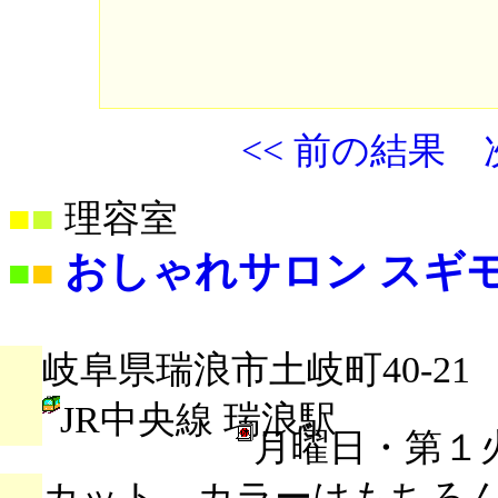
<< 前の結果
■
■
理容室
おしゃれサロン スギ
■
■
岐阜県瑞浪市土岐町40-21
JR中央線 瑞浪駅
月曜日・第１
カット、カラーはもちろ