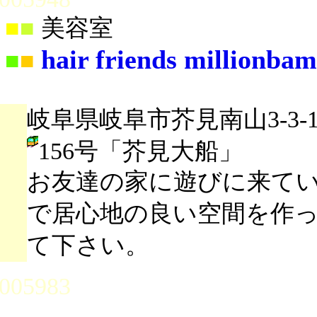
■
■
美容室
hair friends millionba
■
■
岐阜県岐阜市芥見南山3-3-
156号「芥見大船」
お友達の家に遊びに来て
で居心地の良い空間を作
て下さい。
005983