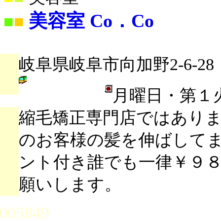
美容室 Co．Co
■
■
岐阜県岐阜市向加野2-6-28
月曜日・第１
縮毛矯正専門店ではありま
のお客様の髪を伸ばして
ント付き誰でも一律￥９
願いします。
005849