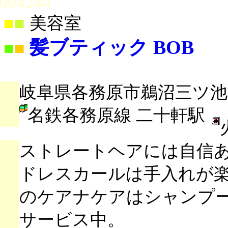
004244
■
■
美容室
髪ブティック BOB
■
■
岐阜県各務原市鵜沼三ツ池町2
名鉄各務原線 二十軒駅
ストレートヘアには自信
ドレスカールは手入れが
のケアナケアはシャンプ
サービス中。