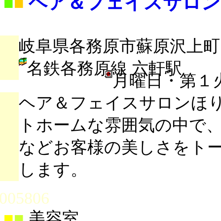
ヘア＆フェイスサロン
■
■
岐阜県各務原市蘇原沢上町1
名鉄各務原線 六軒駅
月曜日・第１
ヘア＆フェイスサロンほ
トホームな雰囲気の中で
などお客様の美しさをト
します。
005806
■
■
美容室