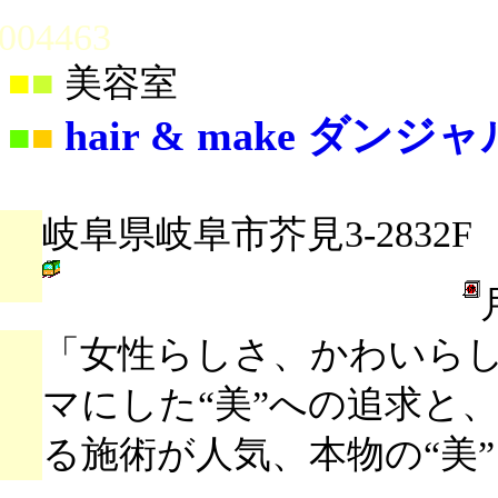
004463
■
■
美容室
hair & make ダンジ
■
■
岐阜県岐阜市芥見3-2832F
「女性らしさ、かわいら
マにした“美”への追求と
る施術が人気、本物の“美