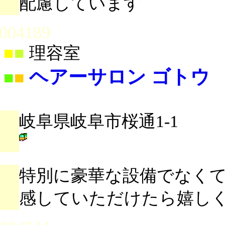
配慮しています
004189
■
■
理容室
ヘアーサロン ゴトウ
■
■
岐阜県岐阜市桜通1-1
特別に豪華な設備でなく
感していただけたら嬉し