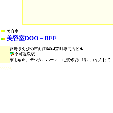
■
■
美容室
美容室DOO－BEE
■
■
宮崎県えびの市向江640-4京町専門店ビル
京町温泉駅
縮毛矯正、デジタルパーマ、毛髪修復に特に力を入れて
003396