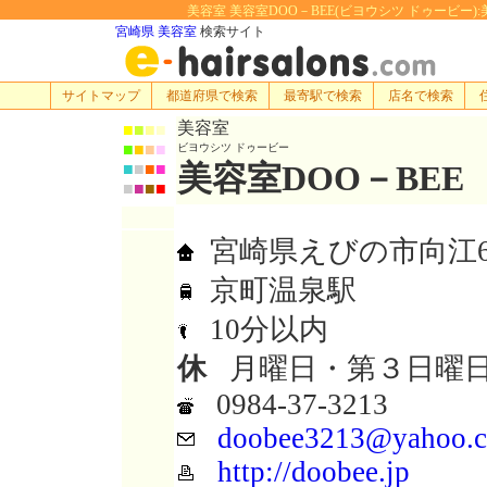
美容室 美容室DOO－BEE(ビヨウシツ ドゥービー):美容
宮崎県 美容室
検索サイト
サイトマップ
都道府県で検索
最寄駅で検索
店名で検索
美容室
■
■
■
■
■
■
■
■
ビヨウシツ ドゥービー
美容室DOO－BEE
■
■
■
■
■
■
■
■
宮崎県えびの市向江64
京町温泉駅
10分以内
休
月曜日・第３日曜
0984-37-3213
doobee3213@yahoo.c
http://doobee.jp