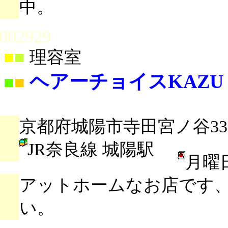
中。
002929
■
■
理容室
ヘアーチョイスKAZU
■
■
京都府城陽市寺田宮ノ谷33-
JR奈良線 城陽駅
月曜
アットホームなお店です
い。