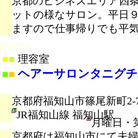
京都のビジネスエリア四
ットの様なサロン。平日
ますので仕事帰りでも平
003311
■
■
理容室
ヘアーサロンタニグチ
■
■
京都府福知山市篠尾新町2-
JR福知山線 福知山駅
月曜日・
京都府は福知山市にて夫