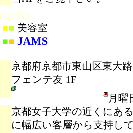
003253
■
■
美容室
JAMS
■
■
京都府京都市東山区東大路
フェンテ友 1F
月曜
京都女子大学の近くにあ
に幅広い客層から支持し