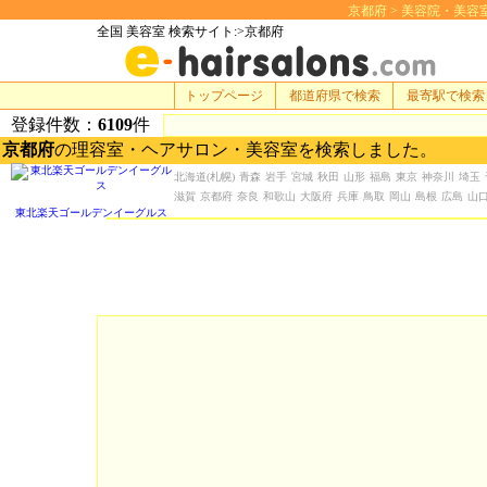
京都府 > 美容院・美容室 検
全国 美容室 検索サイト:>京都府
トップページ
都道府県で検索
最寄駅で検索
登録件数：
6109
件
京都府
の理容室・ヘアサロン・美容室を検索しました。
北海道
(札幌)
青森
岩手
宮城
秋田
山形
福島
東京
神奈川
埼玉
滋賀
京都府
奈良
和歌山
大阪府
兵庫
鳥取
岡山
島根
広島
山
東北楽天ゴールデンイーグルス