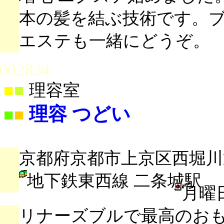
本の髪を結ぶ技術です。
エステも一緒にどうぞ。
002834
■
■
理容室
理容 つどい
■
■
京都府京都市上京区西堀川
地下鉄東西線 二条城駅
月曜
リナーズブルで最高のお