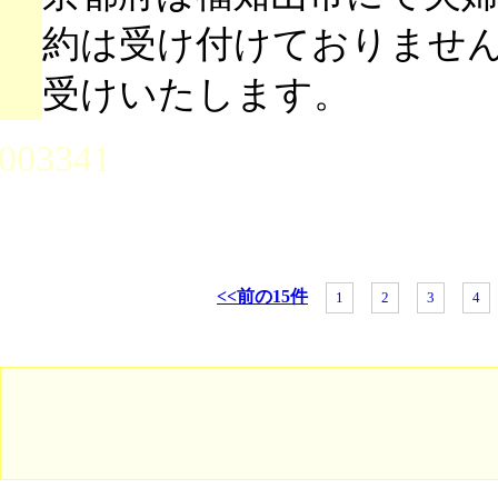
約は受け付けておりませ
受けいたします。
003341
<<前の15件
1
2
3
4