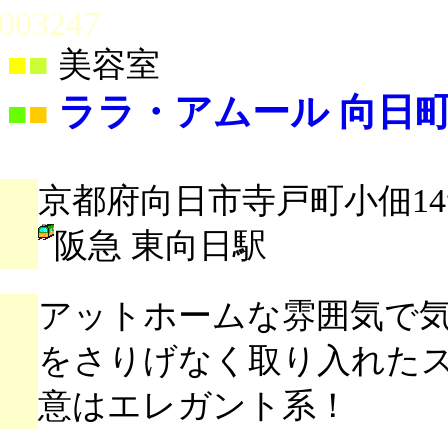
003247
■
■
美容室
ララ・アムール 向日
■
■
京都府向日市寺戸町小佃14
阪急 東向日駅
アットホームな雰囲気で
をさりげなく取り入れた
意はエレガント系！