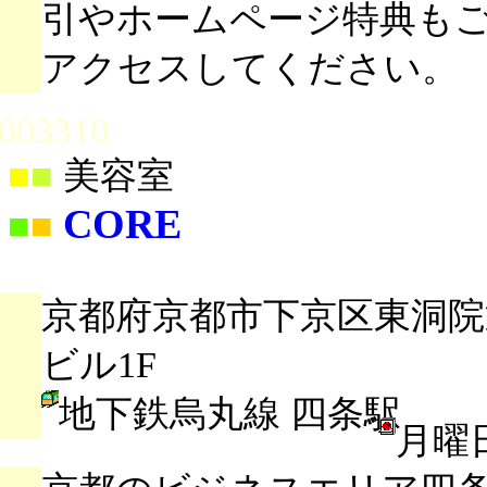
引やホームページ特典も
アクセスしてください。
003310
■
■
美容室
CORE
■
■
京都府京都市下京区東洞
ビル1F
地下鉄烏丸線 四条駅
月曜