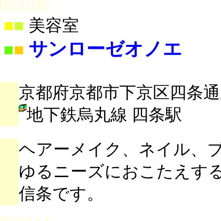
003198
■
■
美容室
サンローゼオノエ
■
■
京都府京都市下京区四条通
地下鉄烏丸線 四条駅
ヘアーメイク、ネイル、
ゆるニーズにおこたえす
信条です。