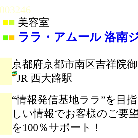
003246
■
■
美容室
ララ・アムール 洛南
■
■
京都府京都市南区吉祥院御池
JR 西大路駅
“情報発信基地ララ”を目
しい情報でお客様のご要
を100％サポート！