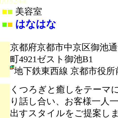
003244
■
■
美容室
はなはな
■
■
京都府京都市中京区御池通
町4921ゼスト御池B1
地下鉄東西線 京都市役所
くつろぎと癒しをテーマ
り話し合い、お客様一人
出すスタイルをご提案し