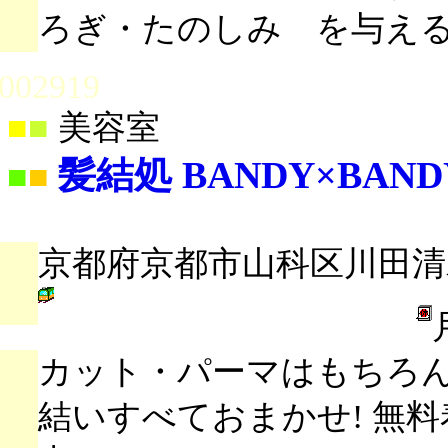
ろぎ・たのしみ を与える
002919
■
■
美容室
髪結処 BANDY×BANDY
■
■
京都府京都市山科区川田清水
カット・パーマはもちろ
結いすべておまかせ! 無