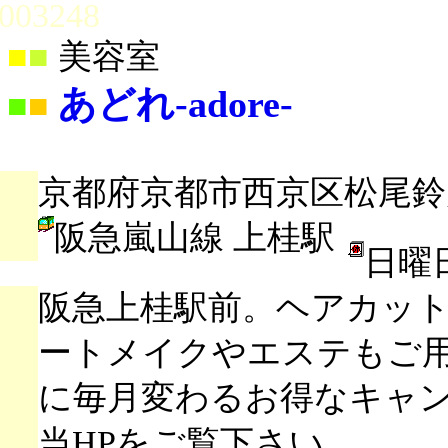
003248
■
■
美容室
あどれ-adore-
■
■
京都府京都市西京区松尾鈴川
阪急嵐山線 上桂駅
日曜
阪急上桂駅前。ヘアカッ
ートメイクやエステもご
に毎月変わるお得なキャ
当HPをご覧下さい。