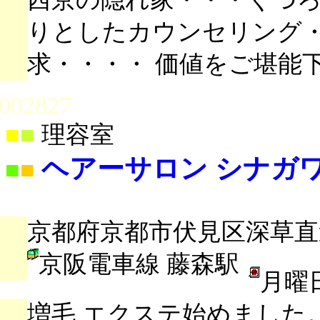
りとしたカウンセリング・
求・・・・ 価値をご堪能
002827
■
■
理容室
ヘアーサロン シナガ
■
■
京都府京都市伏見区深草直違橋
京阪電車線 藤森駅
月曜
増毛 エクステ始めました