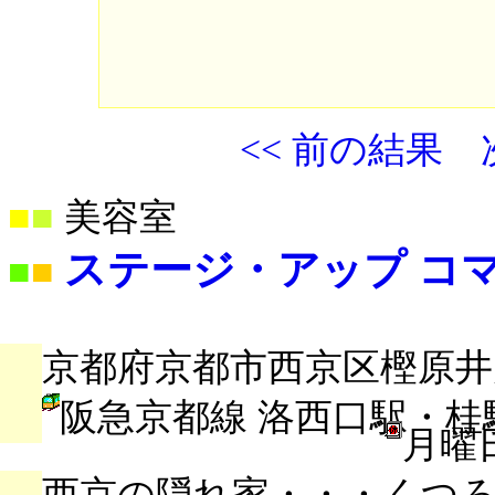
<< 前の結果
■
■
美容室
ステージ・アップ コ
■
■
京都府京都市西京区樫原井戸
阪急京都線 洛西口駅・桂
月曜
西京の隠れ家・・・くつろ