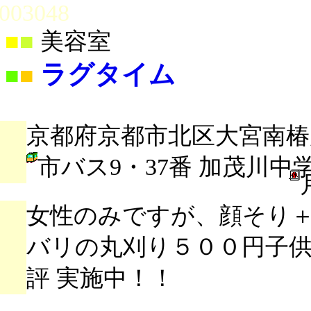
003048
■
■
美容室
ラグタイム
■
■
京都府京都市北区大宮南椿原
市バス9・37番 加茂川中
女性のみですが、顔そり
バリの丸刈り５００円子
評 実施中！！