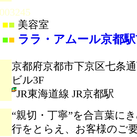
003245
■
■
美容室
ララ・アムール京都駅
■
■
京都府京都市下京区七条通
ビル3F
JR東海道線 JR京都駅
“親切・丁寧”を合言葉に
行をとらえ、お客様のご