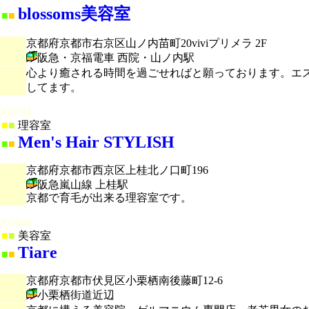
blossoms美容室
■
■
京都府京都市右京区山ノ内苗町20viviプリメラ 2F
阪急・京福電車 西院・山ノ内駅
心より癒される時間を過ごせればと願っております。エ
してます。
005594
■
■
理容室
Men's Hair STYLISH
■
■
京都府京都市西京区上桂北ノ口町196
阪急嵐山線 上桂駅
京都で育毛が出来る理容室です。
005649
■
■
美容室
Tiare
■
■
京都府京都市伏見区小栗栖南後藤町12-6
小栗栖街道近辺