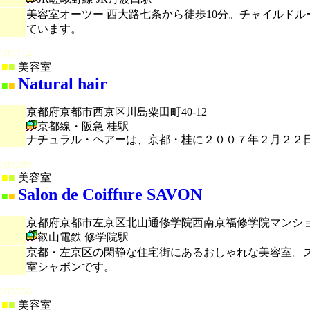
美容室オーツー 西大路七条から徒歩10分。チャイルド
ています。
005214
■
■
美容室
Natural hair
■
■
京都府京都市西京区川島粟田町40-12
京都線・阪急 桂駅
ナチュラル・ヘアーは、京都・桂に２００７年２月２２
005289
■
■
美容室
Salon de Coiffure SAVON
■
■
京都府京都市左京区北山通修学院西南京福修学院マンショ
叡山電鉄 修学院駅
京都・左京区の閑静な住宅街にあるおしゃれな美容室。
室シャボンです。
005556
■
■
美容室