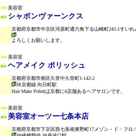
005007
■
■
美容室
シャボンヴァーンクス
■
■
京都府京都市中京区河原町通六角下る山崎町245-1すいれ
よろしくお願いします。
005039
■
■
美容室
ヘアメイク ポリッシュ
■
■
京都府京都市南区久世中久世町1-142-2
JR京都線 向日町駅
Hair Make Polishは京都に6店舗あるヘアサロンです。
005202
■
■
美容室
美容室オーツー七条本店
■
■
京都府京都市下京区西七条南東野町17メゾン・ド・フロ-ラ
JR嵯峨野線 JR丹波口駅