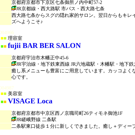
京都府京都市下京区七条御所ノ内中町57-2
JR京都線・西大路駅 市バス・西大路七条
西大路七条からスグの隠れ家的サロン。翌日からもキレ
ズへようこそ♪
004966
■
■
理容室
fujii BAR BER SALON
■
■
京都府宇治市木幡正中45-6
JR宇治線・地下鉄東西線 JR六地蔵駅・木幡駅・地下
癒し系メニューも豊富にご用意しています。カッコよく
心です。
004987
■
■
美容室
VISAGE Loca
■
■
京都府京都市中京区西ノ京職司町26ティモネ御池1F
JR嵯峨野線 二条駅
二条駅東口徒歩１分に新しくできました。癒し＋ディー