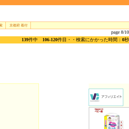
索
京都府 着付
page 8/10
139
件中
106-120
件目・・検索にかかった時間：
0
秒