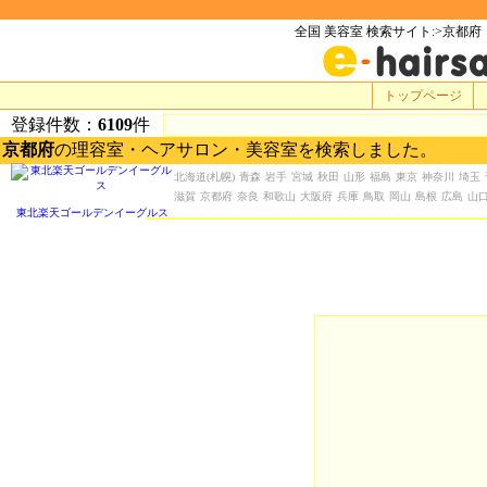
全国 美容室 検索サイト:>京都府
トップページ
登録件数：
6109
件
京都府
の理容室・ヘアサロン・美容室を検索しました。
北海道
(札幌)
青森
岩手
宮城
秋田
山形
福島
東京
神奈川
埼玉
滋賀
京都府
奈良
和歌山
大阪府
兵庫
鳥取
岡山
島根
広島
山
東北楽天ゴールデンイーグルス