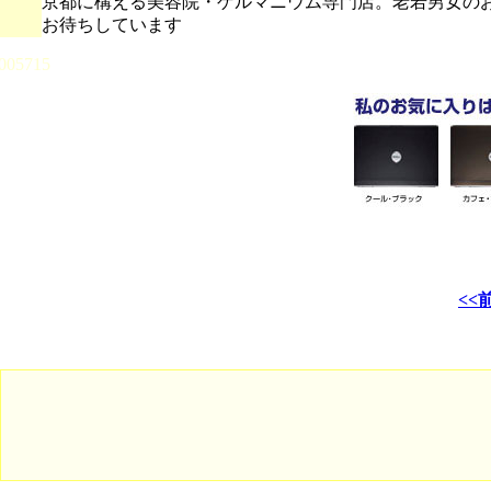
京都に構える美容院・ゲルマニウム専門店。老若男女の
お待ちしています
005715
<<