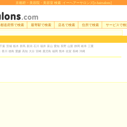
京都府 > 美容院・美容室 検索 :イーヘアーサロンズ[e-hairsalons]
都道府県で検索
最寄駅で検索
店名で検索
住所で検索
サービスで検
千葉
茨城
栃木
群馬
新潟
石川
福井
富山
愛知
長野
山梨
静岡
岐阜
三重
口
香川
徳島
愛媛
高知
大分
宮崎
鹿児島
福岡
熊本
佐賀
長崎
沖縄