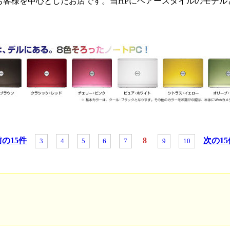
お客様を中心としたお店です。当HPにヘアースタイルのモデル
前の15件
8
次の15
3
4
5
6
7
9
10