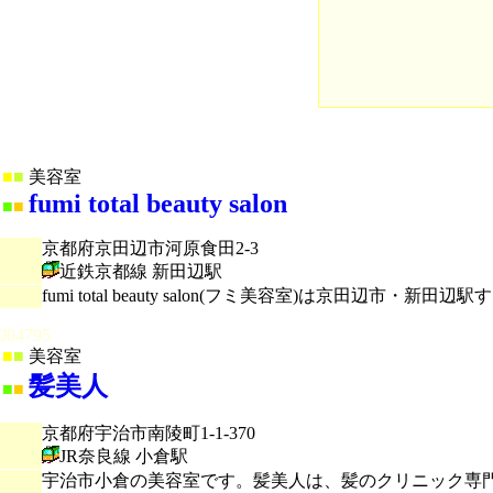
■
■
美容室
fumi total beauty salon
■
■
京都府京田辺市河原食田2-3
近鉄京都線 新田辺駅
fumi total beauty salon(フミ美容室)は
004795
■
■
美容室
髪美人
■
■
京都府宇治市南陵町1-1-370
JR奈良線 小倉駅
宇治市小倉の美容室です。髪美人は、髪のクリニック専