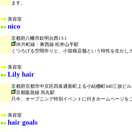
ます。
004821
■
■
美容室
nico
■
■
京都府八幡市欽明台西13-1
JR片町線・東西線 松井山手駅
くつろげる空間作りと、小規模店舗という特性を生かし
004878
■
■
美容室
Lily hair
■
■
京都府京都市中京区四条通新町上る小結棚町440三放ビル
京都阪急線 烏丸駅
只今、オープニング特別イベントに付きホームページを
004888
■
■
美容室
hair goals
■
■