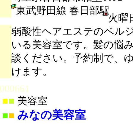
東武野田線 春日部駅
火曜
弱酸性ヘアエステのベル
いる美容室です。髪の悩
談ください。予約制で、
けます。
000661
■
■
美容室
みなの美容室
■
■