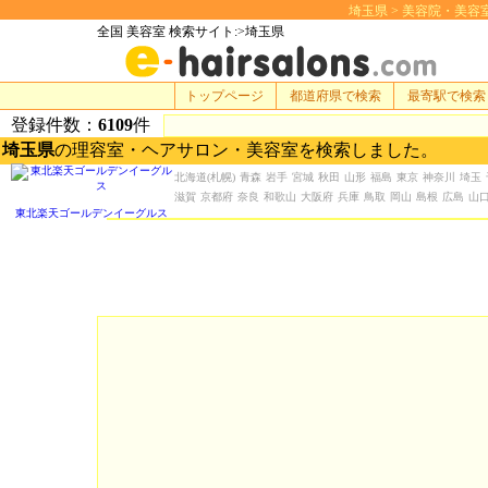
埼玉県 > 美容院・美容室 検
全国 美容室 検索サイト:>埼玉県
トップページ
都道府県で検索
最寄駅で検索
登録件数：
6109
件
埼玉県
の理容室・ヘアサロン・美容室を検索しました。
北海道
(札幌)
青森
岩手
宮城
秋田
山形
福島
東京
神奈川
埼玉
滋賀
京都府
奈良
和歌山
大阪府
兵庫
鳥取
岡山
島根
広島
山
東北楽天ゴールデンイーグルス