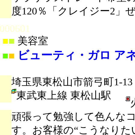
度120％「クレイジー2
000601
■
■
美容室
ビューティ・ガロ ア
■
■
埼玉県東松山市箭弓町1-13
東武東上線 東松山駅
頑張って勉強して色んな
す。お客様の“こうなりた