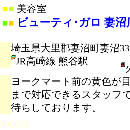
■
■
美容室
ビューティ･ガロ 妻沼
■
■
埼玉県大里郡妻沼町妻沼335
JR高崎線 熊谷駅
ヨークマート前の黄色が
まで対応できるスタッフ
待ちしております。
000608