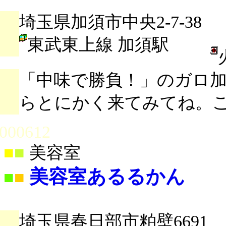
埼玉県加須市中央2-7-38
東武東上線 加須駅
「中味で勝負！」のガロ
らとにかく来てみてね。
000612
■
■
美容室
美容室あるるかん
■
■
埼玉県春日部市粕壁6691