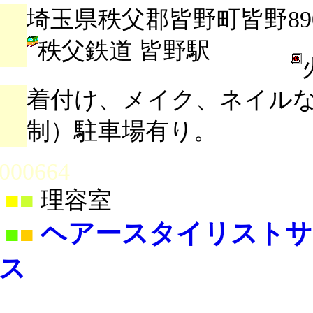
埼玉県秩父郡皆野町皆野890
秩父鉄道 皆野駅
着付け、メイク、ネイル
制）駐車場有り。
000664
■
■
理容室
ヘアースタイリストサ
■
■
ス