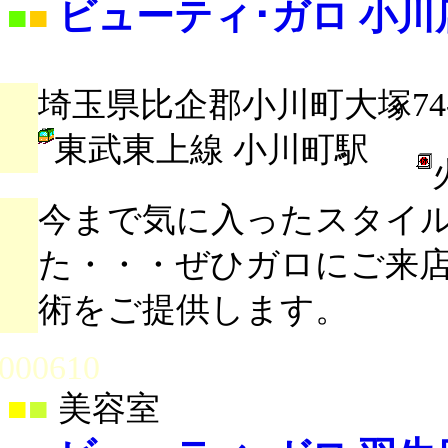
ビューティ･ガロ 小川
■
■
埼玉県比企郡小川町大塚74-
東武東上線 小川町駅
今まで気に入ったスタイ
た・・・ぜひガロにご来
術をご提供します。
000610
■
■
美容室