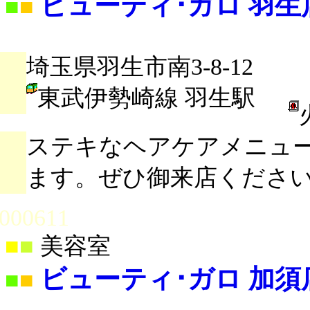
ビューティ･ガロ 羽生
■
■
埼玉県羽生市南3-8-12
東武伊勢崎線 羽生駅
ステキなヘアケアメニュ
ます。ぜひ御来店くださ
000611
■
■
美容室
ビューティ･ガロ 加須
■
■