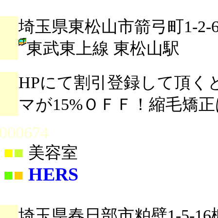
埼玉県東松山市箭弓町1-2-
東武東上線 東松山駅
HPにて割引登録して頂く
マが15%ＯＦＦ！縮毛矯正は
000674
■
■
美容室
HERS
■
■
埼玉県春日部市粕壁1-5-1