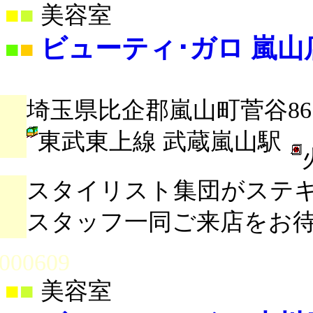
■
■
美容室
ビューティ･ガロ 嵐山
■
■
埼玉県比企郡嵐山町菅谷86
東武東上線 武蔵嵐山駅
スタイリスト集団がステ
スタッフ一同ご来店をお
000609
■
■
美容室