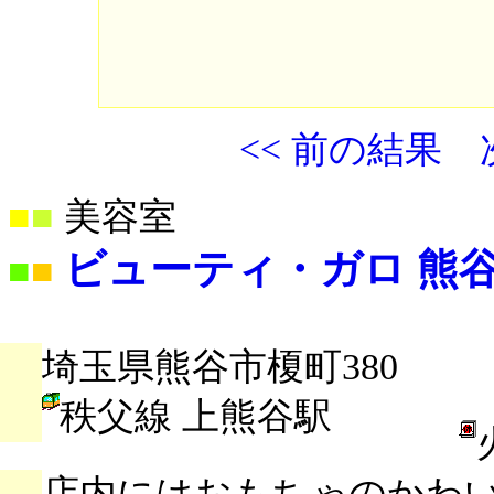
<< 前の結果
■
■
美容室
ビューティ・ガロ 熊
■
■
埼玉県熊谷市榎町380
秩父線 上熊谷駅
店内にはおもちゃのかわ