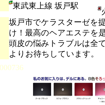
東武東上線 坂戸駅
坂戸市でケラスターゼを
け！最高のヘアエステを
頭皮の悩みトラブルは全
よりお待ちしています。
000736