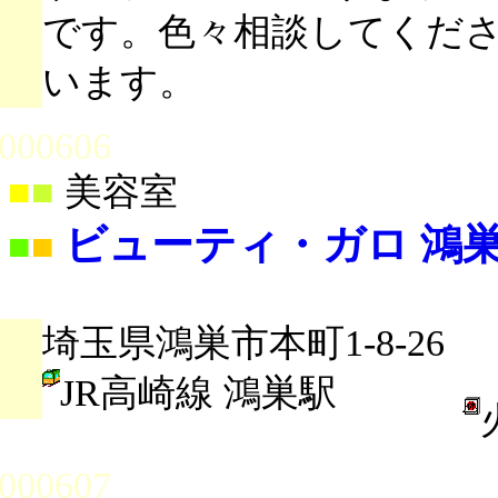
です。色々相談してくだ
います。
000606
■
■
美容室
ビューティ・ガロ 鴻
■
■
埼玉県鴻巣市本町1-8-26
JR高崎線 鴻巣駅
000607