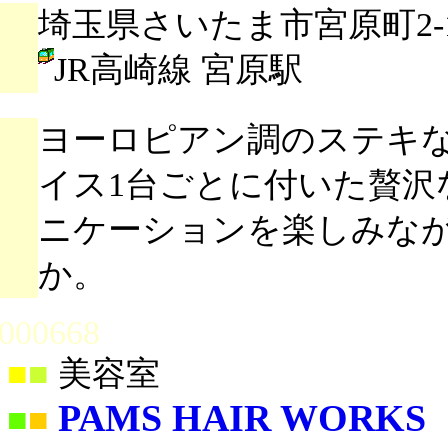
埼玉県さいたま市宮原町2-14
JR高崎線 宮原駅
ヨーロピアン調のステキ
イス1台ごとに付いた贅沢
ニケーションを楽しみな
か。
000668
■
■
美容室
PAMS HAIR WORKS
■
■