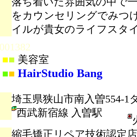
落ち着いた雰囲気の中で
をカウンセリングでみつ
イルが貴女のライフスタ
001382
■
■
美容室
HairStudio Bang
■
■
埼玉県狭山市南入曽554-1
西武新宿線 入曽駅
縮毛矯正リペア技術認定店です[e