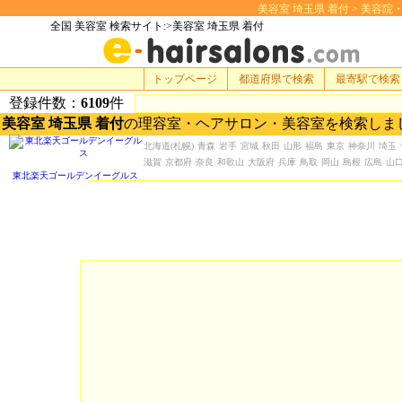
美容室 埼玉県 着付 > 美容院・美容
全国 美容室 検索サイト:>美容室 埼玉県 着付
トップページ
都道府県で検索
最寄駅で検索
登録件数：
6109
件
美容室 埼玉県 着付
の理容室・ヘアサロン・美容室を検索しま
北海道
(札幌)
青森
岩手
宮城
秋田
山形
福島
東京
神奈川
埼玉
滋賀
京都府
奈良
和歌山
大阪府
兵庫
鳥取
岡山
島根
広島
山
東北楽天ゴールデンイーグルス