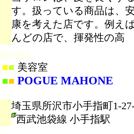
す。扱っている商品は、
康を考えた店です。例え
んどの店で、揮発性の高
001332
■
■
美容室
POGUE MAHONE
■
■
埼玉県所沢市小手指町1-27-
西武池袋線 小手指駅