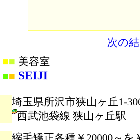
次の結
■
■
美容室
SEIJI
■
■
埼玉県所沢市狭山ヶ丘1-3005
西武池袋線 狭山ヶ丘駅
縮毛矯正各種￥20000～を