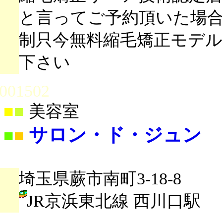
と言ってご予約頂いた場合3
制只今無料縮毛矯正モデ
下さい
001502
■
■
美容室
サロン・ド・ジュン
■
■
埼玉県蕨市南町3-18-8
JR京浜東北線 西川口駅