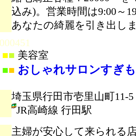
込み)。営業時間は9:00～
あなたの綺麗を引き出し
000451
■
■
美容室
おしゃれサロンすぎも
■
■
埼玉県行田市壱里山町11-5
JR高崎線 行田駅
主婦が安心して来られる