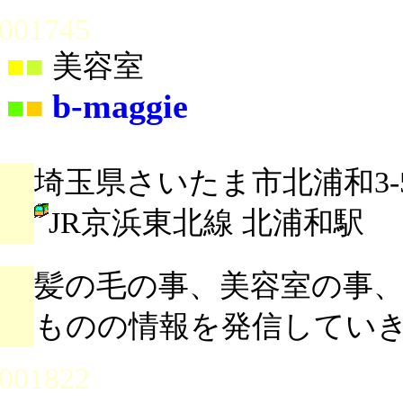
001745
■
■
美容室
b-maggie
■
■
埼玉県さいたま市北浦和3-5-
JR京浜東北線 北浦和駅
髪の毛の事、美容室の事
ものの情報を発信してい
001822