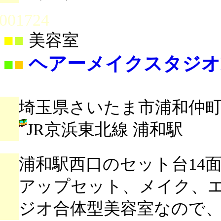
001724
■
■
美容室
ヘアーメイクスタジオM
■
■
埼玉県さいたま市浦和仲町2-4
JR京浜東北線 浦和駅
浦和駅西口のセット台14
アップセット、メイク、エク
ジオ合体型美容室なので、