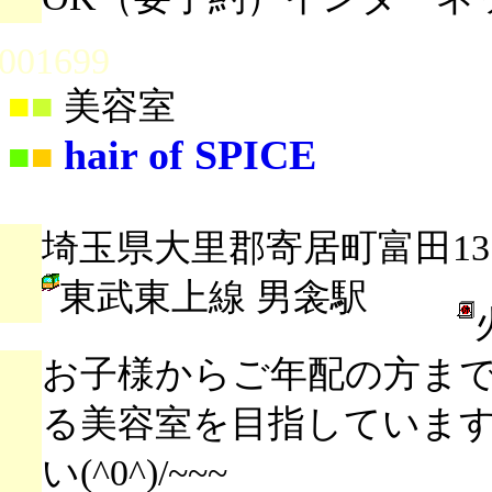
001699
■
■
美容室
hair of SPICE
■
■
埼玉県大里郡寄居町富田131
東武東上線 男衾駅
お子様からご年配の方ま
る美容室を目指していま
い(^0^)/~~~