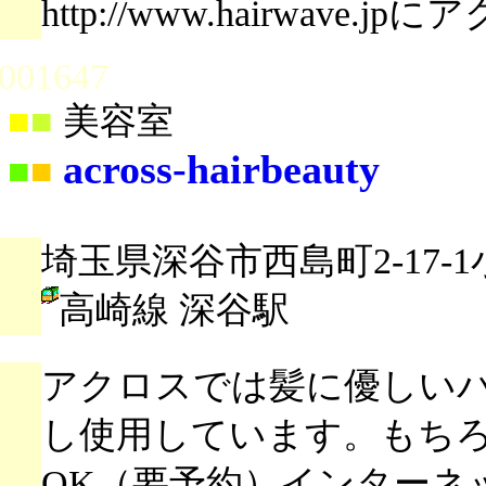
http://www.hairwav
001647
■
■
美容室
across-hairbeauty
■
■
埼玉県深谷市西島町2-17-1
高崎線 深谷駅
アクロスでは髪に優しい
し使用しています。もち
OK（要予約）インターネッ