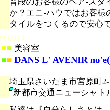
普段のお客様のヘア-スタ
か？エニ-ハウではお客様
タイルをつくるので安心
000914
■
■
美容室
DANS L' AVENIR no'
■
■
埼玉県さいたま市宮原町2-10
新都市交通ニューシャト
私達は『自分らしさとは..