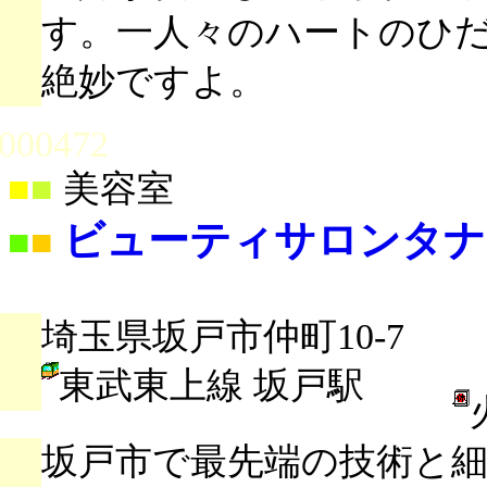
す。一人々のハートのひ
絶妙ですよ。
000472
■
■
美容室
ビューティサロンタナ
■
■
埼玉県坂戸市仲町10-7
東武東上線 坂戸駅
坂戸市で最先端の技術と