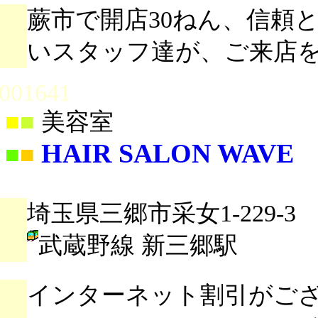
蕨市で開店30ねん、信頼
いスタッフ達が、ご来店
001641
■
■
美容室
HAIR SALON WAVE
■
■
埼玉県三郷市采女1-229-3
武蔵野線 新三郷駅
インターネット割引がご