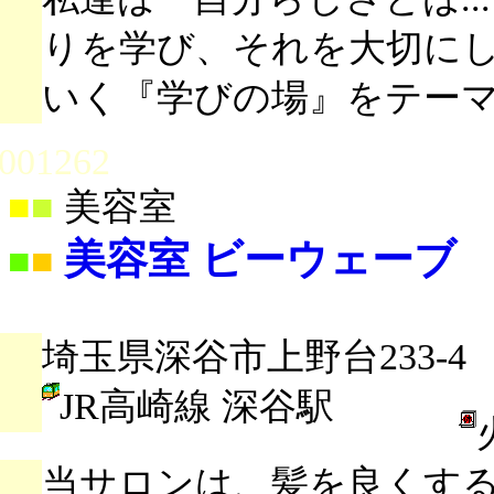
りを学び、それを大切に
いく『学びの場』をテー
001262
■
■
美容室
美容室 ビーウェーブ
■
■
埼玉県深谷市上野台233-4
JR高崎線 深谷駅
当サロンは、髪を良くす