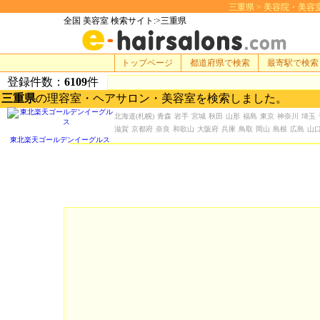
三重県 > 美容院・美容室 検
全国 美容室 検索サイト:>三重県
トップページ
都道府県で検索
最寄駅で検索
登録件数：
6109
件
三重県
の理容室・ヘアサロン・美容室を検索しました。
北海道
(札幌)
青森
岩手
宮城
秋田
山形
福島
東京
神奈川
埼玉
滋賀
京都府
奈良
和歌山
大阪府
兵庫
鳥取
岡山
島根
広島
山
東北楽天ゴールデンイーグルス