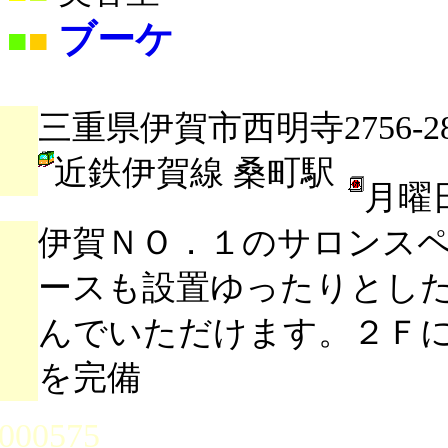
ブーケ
■
■
三重県伊賀市西明寺2756-2
近鉄伊賀線 桑町駅
月曜
伊賀ＮＯ．１のサロンスペ
ースも設置ゆったりとし
んでいただけます。２Ｆ
を完備
000575