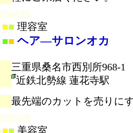
000535
■
■
理容室
ヘア―サロンオカ
■
■
三重県桑名市西別所968-1
近鉄北勢線 蓮花寺駅
最先端のカットを売りに
000569
■
■
美容室