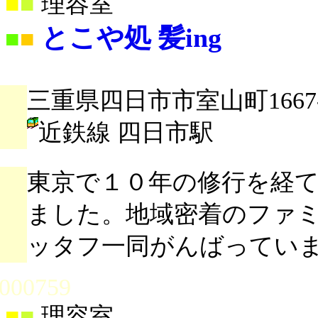
■
■
理容室
とこや処 髪ing
■
■
三重県四日市市室山町1667-
近鉄線 四日市駅
東京で１０年の修行を経
ました。地域密着のファ
ッタフ一同がんばってい
000759
■
■
理容室