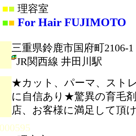
■
■
理容室
For Hair FUJIMOTO
■
■
三重県鈴鹿市国府町2106-1
JR関西線 井田川駅
★カット、パーマ、スト
に自信あり★驚異の育毛
店、お客様に満足して頂
000595