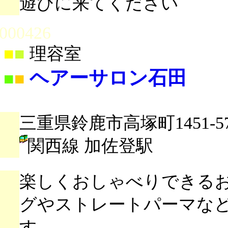
遊びに来てください
000426
■
■
理容室
ヘアーサロン石田
■
■
三重県鈴鹿市高塚町1451-5
関西線 加佐登駅
楽しくおしゃべりできる
グやストレートパーマな
す。