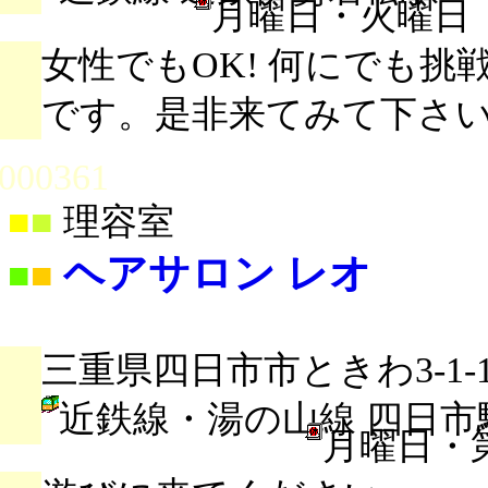
月曜日・火曜日
女性でもOK! 何にでも
です。是非来てみて下さい
000361
■
■
理容室
ヘアサロン レオ
■
■
三重県四日市市ときわ3-1-
近鉄線・湯の山線 四日市
月曜日・