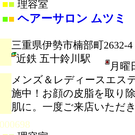
■
■
理容室
ヘアーサロン ムツミ
■
■
三重県伊勢市楠部町2632-4
近鉄 五十鈴川駅
月曜
メンズ＆レディースエス
施中！お顔の皮脂を取り
肌に。一度ご来店いただ
000698