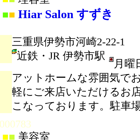
Hiar Salon すずき
■
■
三重県伊勢市河崎2-22-1
近鉄・JR 伊勢市駅
月曜
アットホームな雰囲気で
軽にご来店いただけるお
こなっております。駐車場
000783
■
■
美容室