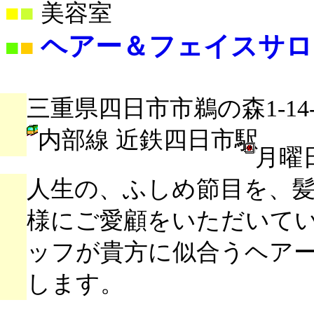
■
■
美容室
ヘアー＆フェイスサロ
■
■
三重県四日市市鵜の森1-14-
内部線 近鉄四日市駅
月曜
人生の、ふしめ節目を、髪
様にご愛顧をいただいて
ッフが貴方に似合うヘア
します。