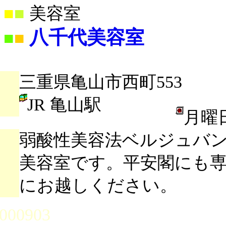
■
■
美容室
八千代美容室
■
■
三重県亀山市西町553
JR 亀山駅
月曜
弱酸性美容法ベルジュバ
美容室です。平安閣にも
にお越しください。
000903