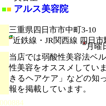
アルス美容院
■
■
三重県四日市市中町3-10
近鉄線・JR関西線 四日市
月曜
当店では弱酸性美容法ベ
性美容をオススメしてい
きるヘアケア」などの知
報を掲載しています。
000884