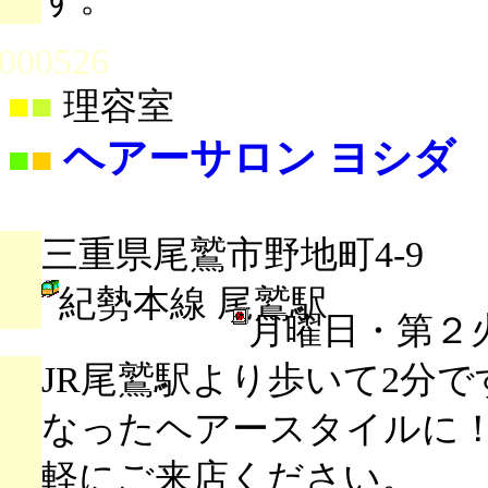
000526
■
■
理容室
ヘアーサロン ヨシダ
■
■
三重県尾鷲市野地町4-9
紀勢本線 尾鷲駅
月曜日・第２
JR尾鷲駅より歩いて2分
なったヘアースタイルに
軽にご来店ください。