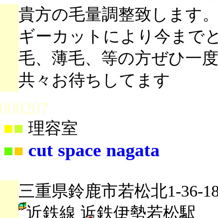
貴方の毛量調整致します
ギーカットにより今まで
毛、薄毛、等の方ぜひ一
共々お待ちしてます
000207
■
■
理容室
cut space nagata
■
■
三重県鈴鹿市若松北1-36-1
近鉄線 近鉄伊勢若松駅