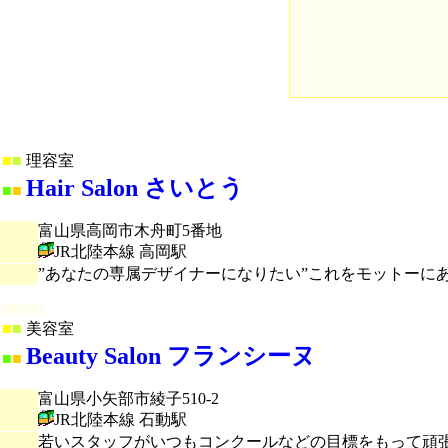
■
■
理容室
Hair Salon さいとう
■
■
富山県高岡市木舟町5番地
JR北陸本線 高岡駅
”あなたの専属デザイナーになりたい”これをモットーに
000081
■
■
美容室
Beauty Salon フランシーヌ
■
■
富山県小矢部市綾子510-2
JR北陸本線 石動駅
若いスタッフがいつもコンクールなどの目標をもって頑