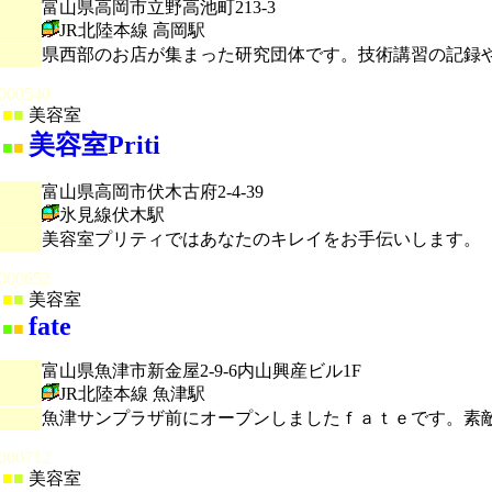
富山県高岡市立野高池町213-3
JR北陸本線 高岡駅
県西部のお店が集まった研究団体です。技術講習の記録
000540
■
■
美容室
美容室Priti
■
■
富山県高岡市伏木古府2-4-39
氷見線伏木駅
美容室プリティではあなたのキレイをお手伝いします。
000652
■
■
美容室
fate
■
■
富山県魚津市新金屋2-9-6内山興産ビル1F
JR北陸本線 魚津駅
魚津サンプラザ前にオープンしましたｆａｔｅです。素
000712
■
■
美容室