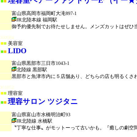
理容室ヘアーファクトリーE’（イー
■
■
富山県高岡市福岡町大滝897-1
JR北陸本線 福岡駅
御予約優先制でお待たせしません。メンズカットはぜひ
000984
■
■
美容室
LIDO
■
■
富山県黒部市三日市1043-1
北陸線 黒部駅
黒部市と魚津市内に５店舗あり、どちらの店も明るくさわ
001052
■
■
理容室
理容サロン ツジタニ
■
■
富山県富山市水橋明治町93
JR北陸線 水橋駅
〝丁寧な仕事〟がモットーって古いかも。『癒しの劇空