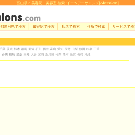
富山県 > 美容院・美容室 検索 :イーヘアーサロンズ[e-hairsalons]
都道府県で検索
最寄駅で検索
店名で検索
住所で検索
サービスで検
千葉
茨城
栃木
群馬
新潟
石川
福井
富山
愛知
長野
山梨
静岡
岐阜
三重
口
香川
徳島
愛媛
高知
大分
宮崎
鹿児島
福岡
熊本
佐賀
長崎
沖縄