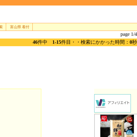
索
富山県 着付
page 1/4
46
件中
1-15
件目・・検索にかかった時間：
0
秒