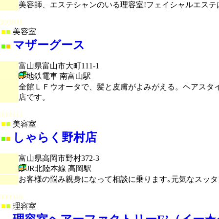
美容師、エステシャンのいる理容室!フェイシャルエステ
000801
■
■
美容室
マザーグース
■
■
富山県富山市大町111-1
地鉄電車 南富山駅
全館ＬＦウオータで、髪と皮膚がよみがえる。ヘアスタ
店です。
000933
■
■
美容室
しゃらく野村店
■
■
富山県高岡市野村372-3
JR北陸本線 高岡駅
お客様の悩み親身になって相談に乗ります｡元気なスッ
000948
■
■
理容室