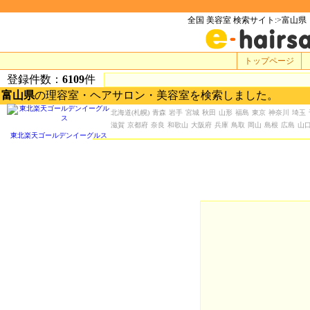
全国 美容室 検索サイト:>富山県
トップページ
登録件数：
6109
件
富山県
の理容室・ヘアサロン・美容室を検索しました。
北海道
(札幌)
青森
岩手
宮城
秋田
山形
福島
東京
神奈川
埼玉
滋賀
京都府
奈良
和歌山
大阪府
兵庫
鳥取
岡山
島根
広島
山
東北楽天ゴールデンイーグルス