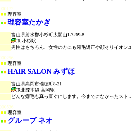
000172
■
■
理容室
理容室たかぎ
■
■
富山県射水郡小杉町太閤山1-3269-8
JR 小杉駅
男性はもちろん、女性の方にも縮毛矯正や顔そりイオン
000256
■
■
理容室
HAIR SALON みずほ
■
■
富山県高岡市瑞穂町8-21
JR北陸本線 高岡駅
どんな癖毛も真っ直ぐにします。今までになかったスト
000536
■
■
理容室
グループ ネオ
■
■