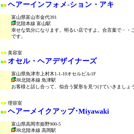
ヘアーインフォメ‐ション・アキ
■
■
富山県富山市金代391
北陸本線 富山駅
幸せな気分になります。明るい店ですよ。合言葉で・・
です。
000771
■
■
美容室
オセル・ヘアデザイナーズ
■
■
富山県魚津市上村木1-1-10オセルビル1F
JR北陸本線 魚津駅
お客様と話し合って、似合う髪形を見つけていきましょ
000789
■
■
理容室
ヘアーメイクアップ･Miyawaki
■
■
富山県高岡市姫野900-5
JR北陸本線 高岡駅