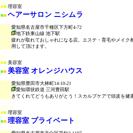
000175
■
■
理容室
ヘアーサロン ニシムラ
■
■
愛知県名古屋市千種区下方町4-72
地下鉄東山線 池下駅
疲れが取れておしゃれになる店。エステ・育毛やメイク
用して頂けます。
000176
■
■
美容室
美容室 オレンジハウス
■
■
愛知県豊田市大林町14-10-21
愛知環状鉄道 三河豊田駅
きてくれてどうもありがとう！スカルプケアで頭皮を健
000177
■
■
理容室
理容室 プライベート
■
■