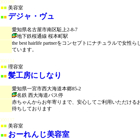
000108
■
■
美容室
デジャ・ヴュ
■
■
愛知県名古屋市南区駈上2-8-7
地下鉄桜通線 桜本町駅
the best hairlife partnerをコンセプト
ています。
000134
■
■
理容室
髪工房にしなり
■
■
愛知県一宮市西大海道本郷85-2
名鉄 西大海道バス停
赤ちゃんからお年寄りまで、安心してご利用いただける
待ちしております
000137
■
■
美容室
おーれんじ美容室
■
■