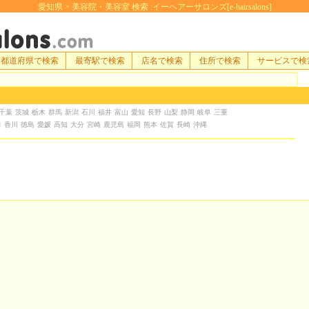
愛知県 > 美容院・美容室 検索 :イーヘアーサロンズ[e-hairsalons]
都道府県で検索
最寄駅で検索
店名で検索
住所で検索
サービスで検
千葉
茨城
栃木
群馬
新潟
石川
福井
富山
愛知
長野
山梨
静岡
岐阜
三重
口
香川
徳島
愛媛
高知
大分
宮崎
鹿児島
福岡
熊本
佐賀
長崎
沖縄