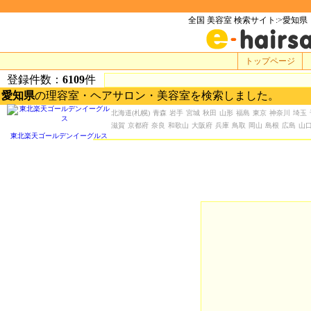
全国 美容室 検索サイト:>愛知県
トップページ
登録件数：
6109
件
愛知県
の理容室・ヘアサロン・美容室を検索しました。
北海道
(札幌)
青森
岩手
宮城
秋田
山形
福島
東京
神奈川
埼玉
滋賀
京都府
奈良
和歌山
大阪府
兵庫
鳥取
岡山
島根
広島
山
東北楽天ゴールデンイーグルス