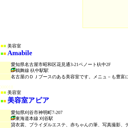
■
■
美容室
Amabile
■
■
愛知県名古屋市昭和区花見通3-21ペノート杁中2F
鶴舞線 杁中駅駅
名古屋のＤＪブースのある美容室です。メニュ－も豊富にあ
000018
■
■
美容室
美容室アピア
■
■
愛知県刈谷市神明町7-207
東海道本線 刈谷駅
貸衣裳、ブライダルエステ、赤ちゃんの筆、写真撮影、