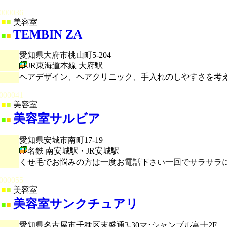
000036
■
■
美容室
TEMBIN ZA
■
■
愛知県大府市桃山町5-204
JR東海道本線 大府駅
ヘアデザイン、ヘアクリニック、手入れのしやすさを考
000041
■
■
美容室
美容室サルビア
■
■
愛知県安城市南町17-19
名鉄 南安城駅・JR安城駅
くせ毛でお悩みの方は一度お電話下さい一回でサラサラ
000055
■
■
美容室
美容室サンクチュアリ
■
■
愛知県名古屋市千種区末盛通3-30マ･シャンブル富士2F