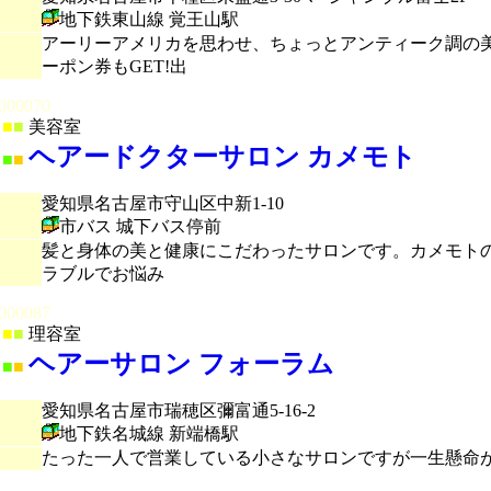
地下鉄東山線 覚王山駅
アーリーアメリカを思わせ、ちょっとアンティーク調の
ーポン券もGET!出
000070
■
■
美容室
ヘアードクターサロン カメモト
■
■
愛知県名古屋市守山区中新1-10
市バス 城下バス停前
髪と身体の美と健康にこだわったサロンです。カメモトの
ラブルでお悩み
000087
■
■
理容室
ヘアーサロン フォーラム
■
■
愛知県名古屋市瑞穂区彌富通5-16-2
地下鉄名城線 新端橋駅
たった一人で営業している小さなサロンですが一生懸命