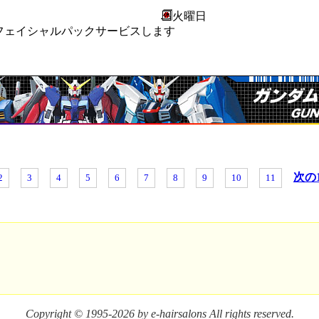
火曜日
フェイシャルパックサービスします
次の1
2
3
4
5
6
7
8
9
10
11
Copyright © 1995-
2026 by e-hairsalons All rights reserved.