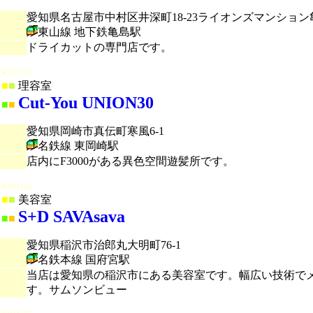
愛知県名古屋市中村区井深町18-23ライオンズマンション
東山線 地下鉄亀島駅
ドライカットの専門店です。
000156
■
■
理容室
Cut-You UNION30
■
■
愛知県岡崎市真伝町寒風6-1
名鉄線 東岡崎駅
店内にF3000がある異色空間遊髪所です。
000166
■
■
美容室
S+D SAVAsava
■
■
愛知県稲沢市治郎丸大明町76-1
名鉄本線 国府宮駅
当店は愛知県の稲沢市にある美容室です。幅広い技術で
す。サムソンビュー