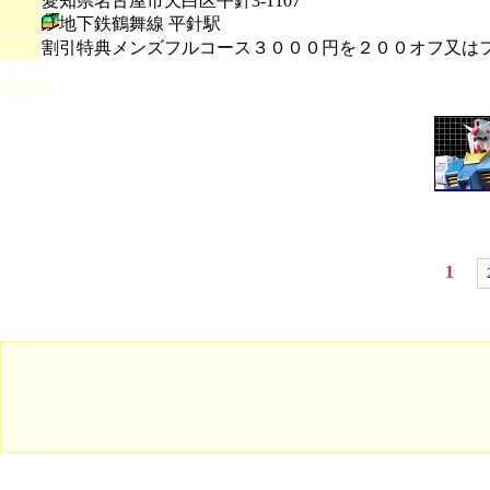
愛知県名古屋市天白区平針3-1107
地下鉄鶴舞線 平針駅
割引特典メンズフルコース３０００円を２００オフ又は
000209
1