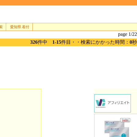
索
愛知県 着付
page 1/22
326
件中
1-15
件目・・検索にかかった時間：
0
秒